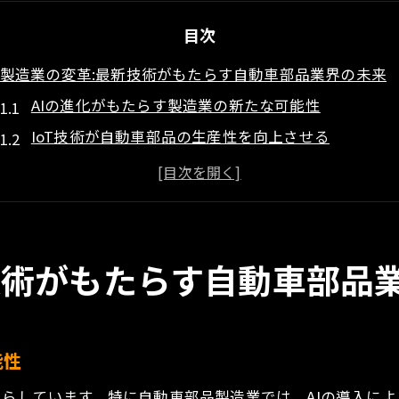
目次
製造業の変革:最新技術がもたらす自動車部品業界の未来
AIの進化がもたらす製造業の新たな可能性
IoT技術が自動車部品の生産性を向上させる
デジタルツインによる製造工程の革新
スマートファクトリーが実現する未来の製造業
自動車部品業界におけるグリーン製造の重要性
技術革新がもたらす新しいビジネスモデル
技術がもたらす自動車部品
AIとIoTが製造業に与える影響とその可能性を探る
AIの導入による生産効率の飛躍的向上
IoTセンサーが実現するリアルタイム監視とメンテナ
能性
高度なデータ解析がもたらす品質保証の革新
たらしています。特に自動車部品製造業では、AIの導入に