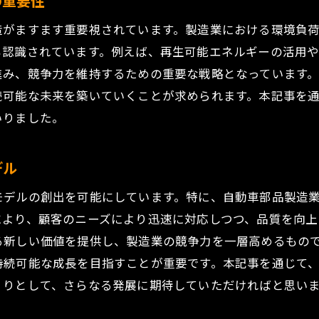
の重要性
新技術導入に伴うセキュリティリスクの管理
造がますます重要視されています。製造業における環境負
技術革新による企業文化の変容と適応
も認識されています。例えば、再生可能エネルギーの活用
進み、競争力を維持するための重要な戦略となっています
新しい技術が引き起こす労働市場の変化
続可能な未来を築いていくことが求められます。本記事を
持続可能な製造業を目指すためのイノベーション
いりました。
技術革新による市場ニーズの多様化と対応策
製造業の未来を形作る技術革新の最前線を追う
デル
最新技術がもたらす製造プロセスの進化
デルの創出を可能にしています。特に、自動車部品製造業で
次世代材料が可能にする新たな製造の形
により、顧客のニーズにより迅速に対応しつつ、品質を向
製造業におけるブロックチェーンの活用例
る新しい価値を提供し、製造業の競争力を一層高めるもの
3Dプリンティングがもたらす製品開発の革命
持続可能な成長を目指すことが重要です。本記事を通じて
未来の製造業を支えるクラウド技術
くりとして、さらなる発展に期待していただければと思い
技術革新が製造業のサプライチェーンを再定義する