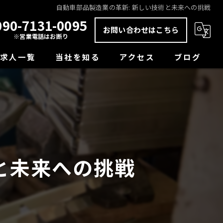
自動車部品製造業の革新: 新しい技術と未来への挑戦
090-7131-0095
お問い合わせはこちら
※営業電話はお断り
求人一覧
当社を知る
アクセス
ブログ
未経験
コラム
正社員
経験者
と未来への挑戦
学歴不問
転職