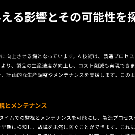
自動車部品製造業の革新:技術と人材が織りなす可能性
に与える影響とその可能性を
技術と人材が生む自動車部品のイノベーション
製造現場における技術者の役割とその変化
新しいモビリティに対応した部品開発の最前線
技術と人材が推進する持続可能な製品設計
技術革新と人材育成がもたらす製品の価値向上
的に向上させる鍵となっています。AI技術は、製造プロセ
未来の自動車部品産業を形作る技術者コミュニティ
より、製品の生産速度が向上し、コスト削減も実現できま
、計画的な生産調整やメンテナンスを支援します。このよ
監視とメンテナンス
ルタイムでの監視とメンテナンスを可能にし、製造プロセス
を早期に検知し、故障を未然に防ぐことができます。これ