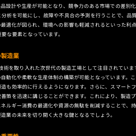
製品設計や生産が可能となり、競争力のある市場での差別
品質管理システムの進化による製品の信頼性向上
と分析を可能にし、故障や不具合の予測を行うことで、品
先進的な生産技術によるコスト削減効果
の最適化が図られ、環境への影響も軽減されるといった利
ロボット工学が支える高精度製造の未来
重要な要素となっています。
デジタル技術が可能にするミスのない製造ライン
製造業の課題と機会:熟練技術者の育成が鍵を握る
の製造業
熟練技術者の経験を次世代に伝える方法
先進技術を取り入れた次世代の製造工場として注目されてい
技術者コミュニティの形成とその意義
の自動化や柔軟な生産体制の構築が可能となっています。こ
熟練技術者の退職問題に対する戦略
製造も効率的に行えるようになります。さらに、スマート
技能伝承を促進するためのテクノロジー
改善策を迅速に講じることができます。これにより、製造
技術者の持続可能なキャリアパス構築
エネルギー消費の最適化や資源の無駄を削減することで、
製造業における人材の多様化とその挑戦
製造業の未来を切り開く大きな鍵となるでしょう。
新時代の製造業:技術革新がもたらす変化とその挑戦
技術革新がもたらす業界の競争構造の変化