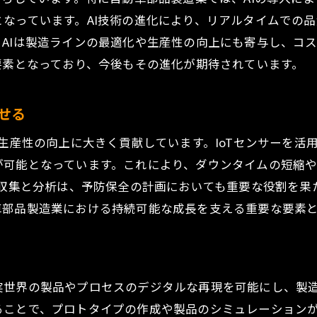
AIとIoTが可能にする自動化の新展開
なっています。AI技術の進化により、リアルタイムでの
ビッグデータ活用による製造業の未来予測
AIは製造ラインの最適化や生産性の向上にも寄与し、コ
要素となっており、今後もその進化が期待されています。
製造フロアにおけるAIロボットの役割
自動車部品製造業の未来を築くための人材育成の重要性
せる
次世代技術者の育成プログラムの必要性
技術革新とともに進化する教育カリキュラム
、生産性の向上に大きく貢献しています。IoTセンサーを
多様なスキルを持つ人材育成の取り組み
が可能となっています。これにより、ダウンタイムの短縮
タ収集と分析は、予防保全の計画においても重要な役割を
リーダーシップを養うための人材育成戦略
車部品製造業における持続可能な成長を支える重要な要素
人材育成が生む企業の競争力強化
製造業における人材育成の成功事例
製造プロセスの効率化と品質向上を実現する新技術の力
実世界の製品やプロセスのデジタルな再現を可能にし、製
自動化技術がもたらす生産ラインの変革
ることで、プロトタイプの作成や製品のシミュレーション
インダストリー4.0が導く製造効率の向上