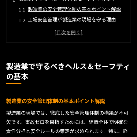
製造業の安全管理体制の基本ポイント解説
工場安全管理が製造業の現場を守る理由
製造業で必須となる安全教育資料の役割
製造業現場の健康と安全を支える管理法
安全教育資料によるリスク意識の向上策
現場作業を安全にするための実践法
製造業で守るべきヘルス＆セーフティ
製造業現場で実践する安全管理の具体策
の基本
工場安全管理と効果的な作業手順の工夫
製造業のリスクアセスメント活用法とは
製造業の安全管理体制の基本ポイント解説
製造業安全教育資料を生かした現場改善
製造業の現場では、徹底した安全管理体制の構築が不可
製造業で事故を防ぐための日常的安全対策
欠です。事故ゼロを目指すためには、組織全体で明確な
事故ゼロへ向けた製造業の最新管理法
責任分担と安全ルールの策定が求められます。特に、経
製造業で進化する最新の安全管理手法とは