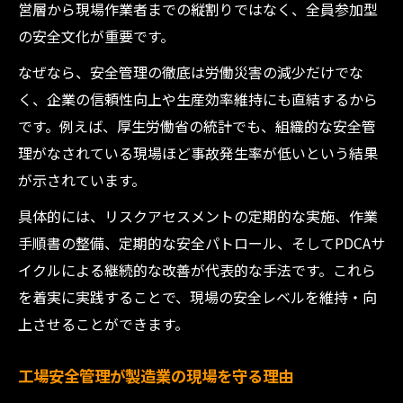
営層から現場作業者までの縦割りではなく、全員参加型
製造業の事故ゼロを目指すPDCAサイクル実
の安全文化が重要です。
践
なぜなら、安全管理の徹底は労働災害の減少だけでな
IoT活用で製造業安全管理を強化する方法
く、企業の信頼性向上や生産効率維持にも直結するから
製造業における安全教育資料の最新活用術
です。例えば、厚生労働省の統計でも、組織的な安全管
リスクアセスメントが製造業事故防止の鍵
理がなされている現場ほど事故発生率が低いという結果
リスクアセスメントで高める職場の安全性
が示されています。
製造業でのリスクアセスメント導入手順
具体的には、リスクアセスメントの定期的な実施、作業
製造業現場における危険予知活動の重要性
手順書の整備、定期的な安全パトロール、そしてPDCAサ
製造業の安全教育資料とリスク管理の連携
イクルによる継続的な改善が代表的な手法です。これら
リスクアセスメントで防ぐ製造業の事故例
を着実に実践することで、現場の安全レベルを維持・向
製造業で安全性を高める評価手法のポイン
上させることができます。
ト
工場安全管理が製造業の現場を守る理由
安全教育資料による意識改革の進め方