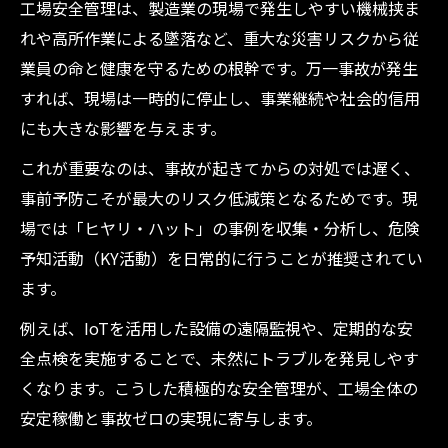
工場安全管理は、製造業の現場で発生しやすい機械挟ま
製造業で効果的な安全教育資料の作成法
れや高所作業による墜落など、重大な災害リスクから従
安全教育資料が製造業現場を変える理由
業員の命と健康を守るための根幹です。万一事故が発生
製造業で安全意識を高める研修の進め方
すれば、現場は一時的に停止し、事業継続や社会的信用
製造業の安全管理と資料活用成功事例
にも大きな影響を与えます。
現場改善に役立つ製造業安全教育の工夫
これが重要なのは、事故が起きてからの対処では遅く、
継続的改善で製造業の未来を守るポイント
事前予防こそが最大のリスク低減策となるためです。現
製造業の安全管理におけるPDCAの実践法
場では「ヒヤリ・ハット」の事例を収集・分析し、危険
継続的改善が製造業で重要な理由を解説
予知活動（KY活動）を日常的に行うことが推奨されてい
製造業現場での安全管理持続のポイント
ます。
製造業の未来を支える安全管理改善策
例えば、IoTを活用した設備の遠隔監視や、定期的な安
製造業での安全教育資料活用と改善事例
全点検を実施することで、未然にトラブルを発見しやす
くなります。こうした積極的な安全管理が、工場全体の
安定稼働と事故ゼロの実現に寄与します。