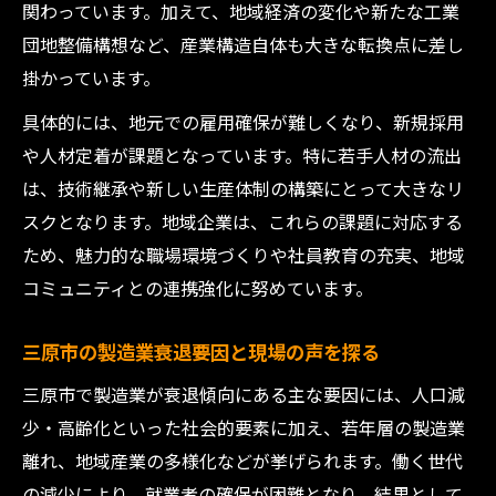
若手人材確保が製造業の未来を左右する理
関わっています。加えて、地域経済の変化や新たな工業
由
団地整備構想など、産業構造自体も大きな転換点に差し
掛かっています。
高齢化社会における製造業の役割と課題意
識
具体的には、地元での雇用確保が難しくなり、新規採用
工業団地整備がもたらす三原の新たな可能性
や人材定着が課題となっています。特に若手人材の流出
製造業発展に向けた工業団地整備の戦略的
は、技術継承や新しい生産体制の構築にとって大きなリ
意義
スクとなります。地域企業は、これらの課題に対応する
ため、魅力的な職場環境づくりや社員教育の充実、地域
三原市工業団地整備が地域経済へ与える波
コミュニティとの連携強化に努めています。
及効果
新工業団地計画で製造業が期待される理由
三原市の製造業衰退要因と現場の声を探る
とは
三原市で製造業が衰退傾向にある主な要因には、人口減
企業誘致で製造業活性化を目指す三原市の
少・高齢化といった社会的要素に加え、若年層の製造業
挑戦
離れ、地域産業の多様化などが挙げられます。働く世代
工業団地の整備が製造業の雇用創出に果た
の減少により、就業者の確保が困難となり、結果として