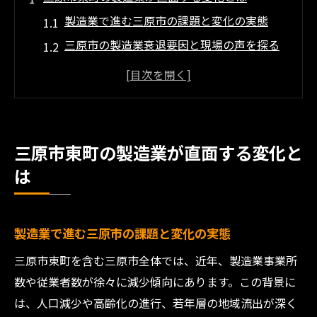
製造業で進む三原市の課題と変化の実態
三原市の製造業衰退要因と現場の声を探る
三原市企業が直面する人口推移と製造業の
現状
高齢化率上昇が製造業に与える影響を考察
製造業を取り巻く三原市の地形と産業構造
三原市東町の製造業が直面する変化と
の変化
は
地域の高齢化と製造業の未来展望を考察
高齢化率上昇が製造業の労働力に与える影
響
製造業で進む三原市の課題と変化の実態
製造業と三原市高齢化問題の密接な関係性
三原市東町を含む三原市全体では、近年、製造業事業所
三原市人口推移から読み解く製造業の将来
数や従業者数が徐々に減少傾向にあります。この背景に
性
は、人口減少や高齢化の進行、若年層の地域流出が深く