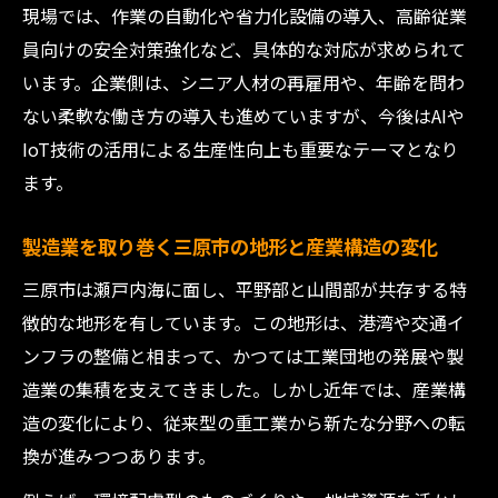
現場では、作業の自動化や省力化設備の導入、高齢従業
製造業と連携した地域経済活性化のヒント
員向けの安全対策強化など、具体的な対応が求められて
集
います。企業側は、シニア人材の再雇用や、年齢を問わ
ない柔軟な働き方の導入も進めていますが、今後はAIや
IoT技術の活用による生産性向上も重要なテーマとなり
ます。
製造業を取り巻く三原市の地形と産業構造の変化
三原市は瀬戸内海に面し、平野部と山間部が共存する特
徴的な地形を有しています。この地形は、港湾や交通イ
ンフラの整備と相まって、かつては工業団地の発展や製
造業の集積を支えてきました。しかし近年では、産業構
造の変化により、従来型の重工業から新たな分野への転
換が進みつつあります。