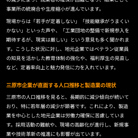
す役割
事業所の統廃合や生産縮小が進んでいます。
事業所数減の背景と地域経済の課題を読み解く
現場からは「若手が定着しない」「技能継承がうまくい
製造業事業所数減少が示す三原市の課題と
かない」といった声や、「工業団地の整備で新規参入を
は
期待するが、現実は厳しい」という意見も多く聞かれま
三原市の製造業衰退と地域経済への波紋を
す。こうした状況に対し、地元企業ではベテラン従業員
検証
の知見を活かした教育体制の強化や、福利厚生の見直し
事業所数の推移から見る製造業の現状分析
など、定着率向上と魅力発信に力を入れています。
三原市の企業減少が製造業へ与える影響を
探る
三原市企業が直面する人口推移と製造業の現状
地域経済と製造業の持続的成長への道筋を
三原市の人口推移を見ると、長期的に減少傾向が続いて
考察
おり、特に若年層の減少が顕著です。これにより、製造
人口推移が製造業へ及ぼす影響は何か
業を中心とした地元企業は労働力確保に苦慮していま
人口減少が三原市製造業の雇用に与える影
す。採用活動の難航や、現場の高齢化が進行し、新規事
響
業や技術革新の推進にも影響が出ています。