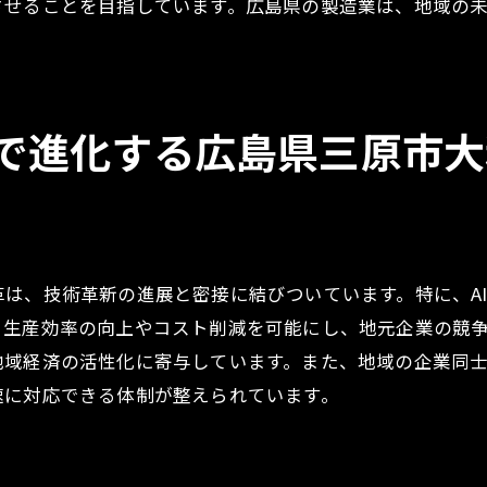
させることを目指しています。広島県の製造業は、地域の
ラボレーションが生み出す新たな製造業の地平線
来の製造業を見据えた地域協力の形
域コラボレーションが生む新たなビジネスチャンス
域産業の持続可能性を高める新しい協力関係
で進化する広島県三原市大
元企業との協力による製造業の進化
域連携が製造業に与える長期的な影響
しい地平を切り拓く地域のコラボレーション
は、技術革新の進展と密接に結びついています。特に、AI
、生産効率の向上やコスト削減を可能にし、地元企業の競
地域経済の活性化に寄与しています。また、地域の企業同
速に対応できる体制が整えられています。