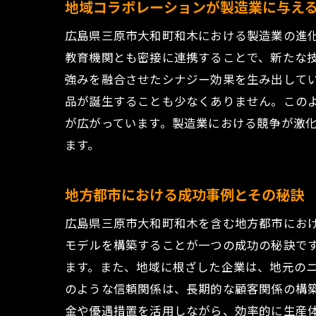
地域コラボレーションが製造業に与え
製
広島県三原市大和町和木における製造業の進
広
教育機関とも密接に連携することで、新たな
地
強みを融合させたシナジー効果を生み出して
広島県
品が誕生することも少なくありません。この
地
が広がっています。製造業における競争が激
製
ます。
地
新
地方都市における成功事例とその秘訣
連
広島県三原市大和町和木を含む地方都市にお
地
モデルを構築することが一つの成功の秘訣で
地域経
ます。また、地域に根ざした企業は、地元の
地
のような信頼関係は、長期的な顧客関係の構
金や優遇措置を活用しながら、効率的に生産
広