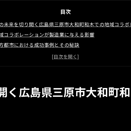
目次
の未来を切り開く広島県三原市大和町和木での地域コラボ
域コラボレーションが製造業に与える影響
方都市における成功事例とその秘訣
造業の未来を見据えた地域連携の重要性
原市での地域協力がもたらす経済効果
域コミュニティとの協力で生まれるシナジー
続可能な成長を目指す広島県の製造業
開く広島県三原市大和町和
自の技術革新で進化する広島県三原市大和町和木の製造業
術革新がもたらす製造業の変革
域に根ざしたリサーチと開発
元企業の技術力向上への取り組み