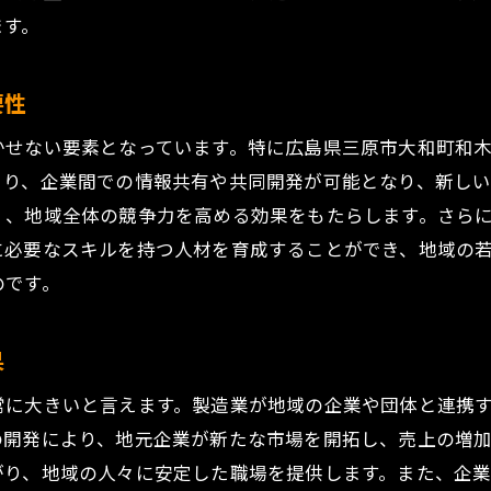
ます。
造業が地域経済にもたらす多様な効果
域の競争力強化を目指す取り組み
要性
域経済の自立に貢献する製造業の挑戦
方経済の未来を支える新しい協力モデル
かせない要素となっています。特に広島県三原市大和町和
より、企業間での情報共有や共同開発が可能となり、新し
会創出への道—広島県三原市大和町和木製造業の挑戦
く、地域全体の競争力を高める効果をもたらします。さら
元雇用を促進する製造業の役割
に必要なスキルを持つ人材を育成することができ、地域の
者定着に向けた取り組みと課題
のです。
元住民との協力による雇用創出
造業の雇用戦略とその影響
果
域の人材育成と雇用機会の拡大
常に大きいと言えます。製造業が地域の企業や団体と連携
造業がもたらす地域の雇用安定化
の開発により、地元企業が新たな市場を開拓し、売上の増
強みを活かした製品開発の未来—広島県三原市大和町和木
がり、地域の人々に安定した職場を提供します。また、企
域資源を活用した製品開発の事例