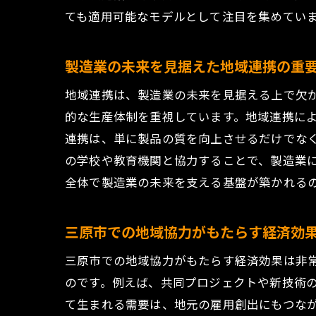
ても適用可能なモデルとして注目を集めてい
製
地
製造業の未来を見据えた地域連携の重
地
地
地域連携は、製造業の未来を見据える上で欠
的な生産体制を重視しています。地域連携に
雇用機
連携は、単に製品の質を向上させるだけでな
地
の学校や教育機関と協力することで、製造業
若
全体で製造業の未来を支える基盤が築かれる
地
製
三原市での地域協力がもたらす経済効
地
三原市での地域協力がもたらす経済効果は非
製
のです。例えば、共同プロジェクトや新技術
地域の
て生まれる需要は、地元の雇用創出にもつな
地