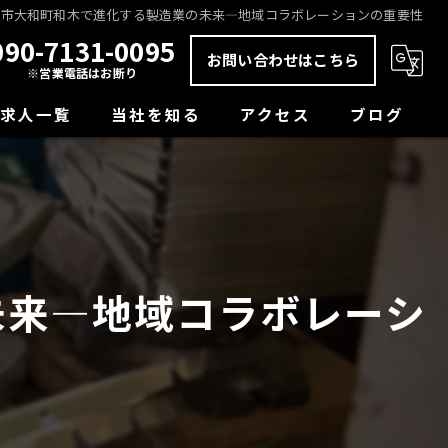
原市大和町和木で進化する製造業の未来—地域コラボレーションの重要性
090-7131-0095
お問い合わせはこちら
※営業電話はお断り
求人一覧
当社を知る
アクセス
ブログ
未経験
コラム
正社員
経験者
未来—地域コラボレーシ
学歴不問
転職