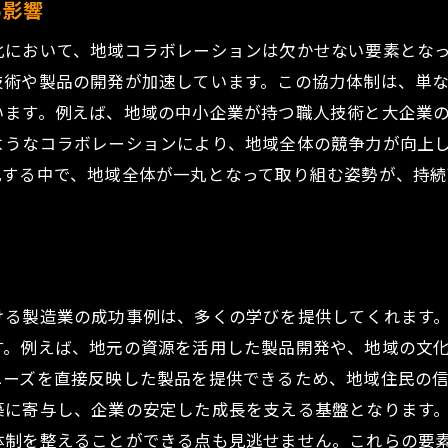
る影響
造業におけるイノベーションの具体例
化において、地域コラボレーションは欠かせない要素とな
島県の技術センターが果たす役割
技術や製品の開発が加速しています。この協力体制は、単
域の人材育成と技術発展の関係
います。例えば、地域の中小企業が持つ職人技術と大企業
三原市大和町和木での地域連携がもたらす製造業の新たな
ようなコラボレーションにより、地域全体の競争力が向上
域連携による新製品開発の事例
化する中で、地域全体が一丸となって取り組む姿勢が、持続
造工程の効率化と地域連携の相乗効果
域の特性を活かした市場拡大戦略
しいビジネスモデルの模索と地域連携
携プロジェクトの成功事例とその効果
ける製造業の成功事例は、多くの学びを提供してくれます
域協力がもたらす持続的な成長への道
す。例えば、地元の資源を活用した製品開発や、地域の文
済を支える製造業の進化と広島県のコラボレーション戦略
ニーズを直接反映した製品を提供できるため、地域住民の
域経済成長の鍵となる製造業の役割
築に寄与し、企業の安定した成長を支える基盤となります
体制を整えることができる点も見逃せません。これらの要
島県コラボレーション戦略の展望