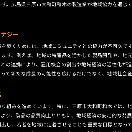
ます。広島県三原市大和町和木の製造業が地域協力を通じ
元の特性を生かしたブランド戦略
。
域独自の製品が市場で成功する理由
域連携が促進する新製品の可能性
シナジー
域の伝統と革新を融合した製品開発
来を築くためには、地域コミュニティとの協力が不可欠で
品開発における地域の強みと課題
ります。例えば、地域の特産品を活かした製品開発や、地
新が牽引する広島県三原市大和町和木での製造業の変革
ィとの連携により、雇用機会の創出や地域経済の活性化が
術革新がもたらす製造業の利点
とって新たな成長の可能性を広げるだけでなく、地域社会
世代技術の導入による製造業の進化
技術が地域製造業界に与える影響
業
造業におけるデジタル化の進展
取り組みを進めています。特に、三原市大和町和木では、
術革新を活用した競争力の強化
により、製品の品質向上とともに、地域経済の安定的な発
域の技術革新を牽引するリーダーシップ
創出し、若者を地域に定着させることも重要な目標となっ