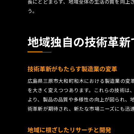
長にとどまらず、地域全体の生活の質を向上
地域コ
う。
未
地
地
地域独自の技術革新
地
地
新
技術革新がもたらす製造業の変革
広島県三原市大和町和木における製造業の変革
を大きく変えつつあります。これらの技術は
より、製品の品質や多様性の向上が図られ、
術革新が期待され、新たな市場ニーズにも迅
地域に根ざしたリサーチと開発