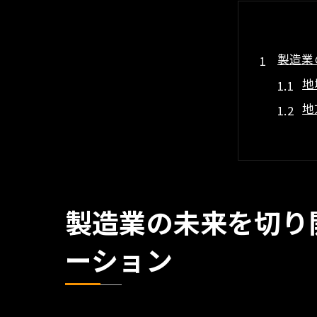
製造業
地
地
製
三
地
持
製造業の未来を切り
地域独
ーション
技
地
地