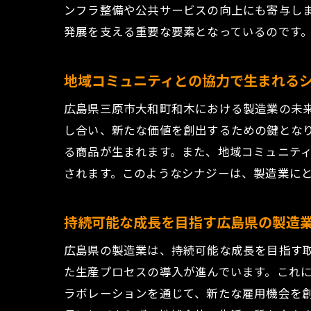
ンフラ整備や公共サービスの向上にも寄与し
地
発展を支える重要な要素となっているのです
地
地
地域コミュニティとの協力で生まれる
地
広島県三原市大和町和木における製造業の未
製
し合い、新たな価値を創出するための鍵とな
技術革
る商品が生まれます。また、地域コミュニテ
技
されます。このようなシナジーは、製造業に
次
新
持続可能な成長を目指す広島県の製造
製
広島県の製造業は、持続可能な成長を目指す
技
た生産プロセスの導入が進んでいます。これ
地
ラボレーションを通じて、新たな雇用機会を