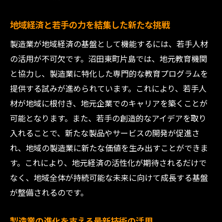
革新的なアイデアが生み出す新製品
技術開発とデジタル変革の融合
地域経済と若手の力を結集した新たな挑戦
地域の知恵を集結した製造業の未来展望
製造業が地域経済の基盤として機能するには、若手人材
広島県製造業の技術力を世界へ発信
の活用が不可欠です。沼田東町片島では、地元教育機関
イノベーションが切り開く新時代の製造業
と協力し、製造業に特化した専門的な教育プログラムを
地元企業の持続可能なビジネスモデル構築への
提供する試みが進められています。これにより、若手人
挑戦
材が地域に根付き、地元企業でのキャリアを築くことが
環境に優しい製造プロセスの確立
可能となります。また、若手の創造的なアイデアを取り
入れることで、新たな製品やサービスの開発が促進さ
持続可能な成長を支えるビジネス戦略
れ、地域の製造業に新たな価値を生み出すことができま
地元資源を最大限に活用した製品開発
す。これにより、地元経済の活性化が期待されるだけで
コミュニティと共存する企業の新たな姿勢
なく、地域全体が持続可能な未来に向けて成長する基盤
サプライチェーンの効率化による環境負荷
が整備されるのです。
の軽減
持続可能な未来を築くための地域貢献
製造業の進化を支える最新技術の活用