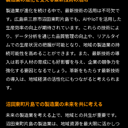
製造業が地域と共に成長するための戦略とは
製造業が進化を続ける中で、最新技術の活用は不可欠で
地域密着型の製造業がもたらす相乗効果
す。広島県三原市沼田東町片島でも、AIやIoTを活用した
地元ネットワークの活用による地域成長
生産効率の向上が期待されています。これらの技術によ
製造業による地域コミュニティとの協働
り、データ分析を通じた品質管理の向上や、リアルタイ
ムでの生産状況の把握が可能となり、地域の製造業の持
地域の特性を活かした長期的な成長計画
続可能性を高めることができます。また、最新技術の導
地域社会に役立つ製造業の取り組み
入は若手人材の育成にも好影響を与え、企業の競争力を
共生を目指す製造業と地域の未来像
強化する要因となるでしょう。革新をもたらす最新技術
革新を通じた製造業の地域貢献と若者への訴求
の導入は、地域経済の活性化にもつながると考えられま
力
す。
地域社会に根ざした革新の重要性
若者に訴える製造業の魅力的な挑戦
沼田東町片島での製造業の未来を共に考える
地域貢献による企業イメージの向上
未来の製造業を考える上で、地域との共生が重要です。
次世代に届ける製造業の革新メッセージ
沼田東町片島の製造業は、地域資源を最大限に活かしつ