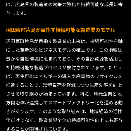
は、広島県の製造業の競争力強化と持続可能な成長に寄
ラム
与します。
競争激化の中で製造業が見出す地域経済の活性
化策
沼田東町片島が目指す持続可能な製造業のモデル
競争力を高めるための地域連携の重要性
沼田東町片島が目指す製造業の未来は、持続可能性を軸
地域経済を活性化するための新たなビジネ
にした革新的なビジネスモデルの確立です。この地域は
スモデル
豊かな自然環境に恵まれており、その自然資源を活用し
製造業による地域活性化の成功事例
た持続可能な製造プロセスが検討されています。たとえ
地域資源を活用した競争優位の確立
ば、再生可能エネルギーの導入や廃棄物のリサイクルを
持続可能な地域経済のための製造業の役割
推進することで、環境負荷を軽減しつつ生産効率を向上
地元企業がリードする地域経済の未来
させる取り組みが始まっています。特に、地元企業と地
方自治体が連携してスマートファクトリー化を進める動
新技術とアイデアが牽引する広島県の製造業の
きがあります。このような取り組みは、地域経済の活性
未来
化だけでなく、製造業界全体の持続可能性向上にも寄与
最先端技術が広島の製造業を変える
することが期待されています。