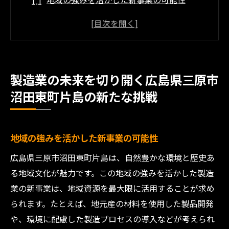
広島県の製造業における新しいパートナー
シップの形成
沼田東町片島が目指す持続可能な製造業の
モデル
製造業の未来を切り開く広島県三原市
地域経済と若手の力を結集した新たな挑戦
沼田東町片島の新たな挑戦
製造業の進化を支える最新技術の活用
沼田東町片島での製造業の未来を共に考え
る
地域の強みを活かした新事業の可能性
地域特性を活かした製造業の革新広島県三原市
広島県三原市沼田東町片島は、自然豊かな環境と歴史あ
からの発信
る地域文化が魅力です。この地域の強みを活かした製造
広島県の特産品を製造業に生かす新たな取
業の新事業は、地域資源を最大限に活用することが求め
り組み
られます。たとえば、地元産の材料を使用した製品開発
沼田東町片島の地理的優位性を活用した製
や、環境に配慮した製造プロセスの導入などが考えられ