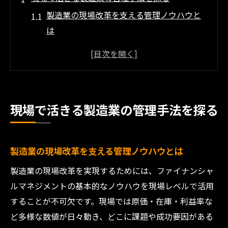
製造業の現場改革を支える管理ノウハウと
は
現場管理で成果を出す製造業の実践例
製造業におけるマネジメントの基本的視点
工場マネジメントの資格が活きる現場運用
術
現場で活きる製造業の管理手法を探る
製造業現場で重要なコミュニケーション力
製造業における数値見える化の全体像
製造業の数値見える化がもたらす効果とは
製造業の現場改革を支える管理ノウハウとは
現場で活用できる製造業の指標管理手法
製造業の現場改革を実現するためには、ファイナンシャ
製造マネジメントで押さえるべき数値分析
ルマネジメントの基本的なノウハウを現場レベルで活用
することが不可欠です。現場では原価・在庫・利益率な
見える化で変わる製造業の業務フロー
ど多様な数値が日々動き、どこに課題や成功要因がある
製造業の数値管理を支える工夫と実例