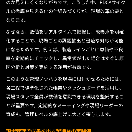
のか見えにくくなりがちです。こうした中、PDCAサイク
管理精度向上へ導く業務整理のポイント
ルの徹底や見える化の仕組みづくりが、現場改革の要と
製造業の業務整理で管理精度を高める方法
なります。
工場マネジメント資格が活きる業務改善
なぜなら、数値をリアルタイムで把握し、改善点を明確
PDM導入で変わる製造業の業務効率化手法
化することで、現場ごとの課題抽出と迅速な対応が可能
製造業における業務フロー最適化の実践例
になるためです。例えば、製造ラインごとに原価や不良
業務整理で見える製造マネジメントの本質
率を定期的にチェックし、異常値が出た場合はすぐに原
生産現場の課題解決に役立つQCD管理
因分析と対策を実施する運用が有効です。
製造業のQCD管理で現場課題を解決する
このような管理ノウハウを現場に根付かせるためには、
生産管理の三要素を現場で活かす方法
各工程で標準化された帳票やダッシュボードを活用し、
製造業現場でQCDを最適化する取り組み方
現場スタッフ全員が数値を意識できる環境を整備するこ
QCD管理が製造マネジメントに与える影響
とが重要です。定期的なミーティングや現場リーダーの
育成も、管理レベルの底上げに大きく寄与します。
QCD向上につながる業務整理の工夫
実務で使える製造業マネジメントの知恵
現場管理で成果を出す製造業の実践例