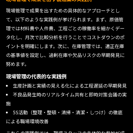
製造業の実務に役立つマネジメントの工夫
現場管理で成果を出すための具体的なアプローチとし
現場で生きる製造業マネジメントの実践術
て、以下のような実践例が挙げられます。まず、原価管
工場マネジメント本で学ぶ現場改善の知恵
理では材料費や人件費、工程ごとの稼働率を細かくデー
製造業に必要な現場対応力と判断基準
タ化し、月次で比較分析を行うことでコストダウンのポ
製造マネジメントで差がつく実務テクニッ
イントを明確にします。次に、在庫管理では、適正在庫
ク
の基準値を設定し、過剰在庫や欠品リスクの早期発見に
製造業ならではの原価・在庫管理術とは
努めます。
製造業の原価管理で利益を守る実践方法
現場管理の代表的な実践例
在庫管理を強化する製造業の工夫とは何か
生産計画と実績の見える化による工程遅延の早期発見
製造業で求められる原価・在庫の最適化術
不良品発生時のリアルタイム共有と即時対策会議の実
原価管理と在庫管理が現場に与える効果
施
5S活動（整理・整頓・清掃・清潔・しつけ）の徹底
製造業の在庫管理で失敗しないポイント
による職場環境改善