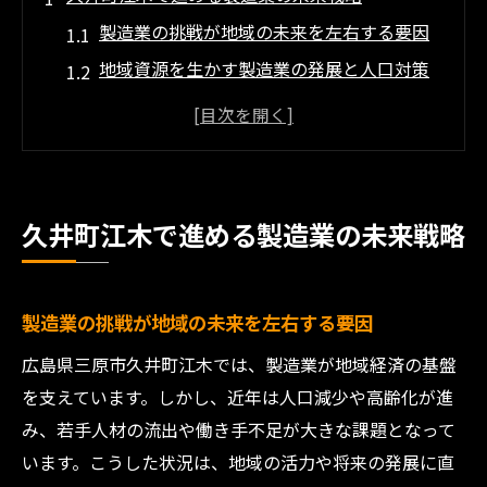
製造業の挑戦が地域の未来を左右する要因
地域資源を生かす製造業の発展と人口対策
持続可能な製造業戦略で地域課題を解決へ
製造業による地域活性化の現状と展望を探
る
人口減少に立ち向かう製造業の実践事例分
久井町江木で進める製造業の未来戦略
析
持続可能な製造業が地域活性化を導く理由
製造業の持続可能性が地域社会を支える理
製造業の挑戦が地域の未来を左右する要因
由
広島県三原市久井町江木では、製造業が地域経済の基盤
地域活性化に向けた製造業の新たな役割と
を支えています。しかし、近年は人口減少や高齢化が進
は
み、若手人材の流出や働き手不足が大きな課題となって
持続可能な製造業が生み出す雇用と人材循
います。こうした状況は、地域の活力や将来の発展に直