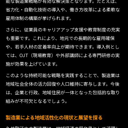
能な製造業戦略が有効な解決策となります。たとえば、
未来志向の製造業戦略で久井町江木を元気に
省力化・自動化技術の導入や、働き方改革による柔軟な
雇用体制の構築が挙げられます。
未来志向の製造業が地域にもたらす新たな
活力
さらに、従業員のキャリアアップ支援や教育制度の充実
久井町江木発の製造業戦略で描く地域の未
も重要です。これにより、地元での長期的な雇用確保
来像
や、若手人材の定着率向上が期待できます。導入例とし
ては、OJT（現場教育）や外部講師による専門研修の実
持続可能性を軸にした製造業の進化と挑戦
施が効果を上げています。
地域活性化と製造業の共存が生む新しい価
値
このような持続可能な戦略を実践することで、製造業は
製造業が地域社会に根づくための実践策と
地域社会全体の活力回復や人口維持に寄与します。今後
は
は、企業と行政、地域住民が一体となった包括的な取り
組みが不可欠となるでしょう。
製造業による地域活性化の現状と展望を探る