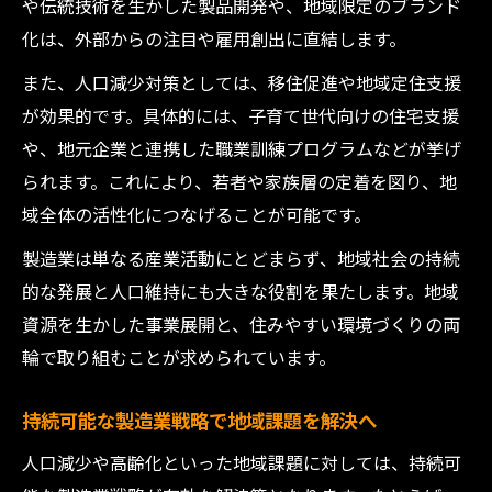
や伝統技術を生かした製品開発や、地域限定のブランド
策
化は、外部からの注目や雇用創出に直結します。
若者流出防止へ製造業が果たす役割を考え
また、人口減少対策としては、移住促進や地域定住支援
る
が効果的です。具体的には、子育て世代向けの住宅支援
魅力ある製造業の職場づくりとその工夫事
や、地元企業と連携した職業訓練プログラムなどが挙げ
例
られます。これにより、若者や家族層の定着を図り、地
製造業の人材育成と地域社会への波及効果
域全体の活性化につなげることが可能です。
地域特性を活かす製造業の持続可能性とは
製造業は単なる産業活動にとどまらず、地域社会の持続
地域資源と製造業の融合による持続可能性
的な発展と人口維持にも大きな役割を果たします。地域
探求
資源を生かした事業展開と、住みやすい環境づくりの両
独自性を生かした製造業の発展戦略を解説
輪で取り組むことが求められています。
地域特性を活用した製造業の強み発信とは
持続可能な製造業のための地域連携のあり
持続可能な製造業戦略で地域課題を解決へ
方
人口減少や高齢化といった地域課題に対しては、持続可
地域の課題解決に寄与する製造業の新展開