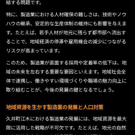
環
結する問題です。
製造業の強化が地域経済に与える効果を解
特に、製造業における人材確保の難しさは、技術やノウ
説
ハウの継承、安定的な生産体制の維持にも影響を与えま
地域課題解消に向けた製造業の連携モデル
す。たとえば、若手人材が地元に残らず都市部へ流出す
人口減少時代の製造業を支える新たな視点
ることで、地域経済の停滞や雇用機会の減少につながる
リスクが高まっています。
人口減少下で求められる製造業の変革とは
製造業が直面する人口減少の実態と対策
このため、製造業が直面する採用や定着率の低下は、地
域の未来を左右する重要な要因といえます。地域社会全
新しい価値創出で製造業の未来を切り拓く
体で連携し、働きやすい環境づくりや職場の魅力向上に
人口構造の変化と製造業の持続性を考察
取り組むことが、今後の発展の鍵となるでしょう。
若者流出時代に製造業は何ができるのか
若者定着へ向けた製造業の挑戦と工夫
地域資源を生かす製造業の発展と人口対策
若者を惹きつける製造業の新しい働き方改
久井町江木における製造業の発展には、地域資源を最大
革
限に活用した戦略が不可欠です。たとえば、地元の自然
製造業で実現するキャリア形成と人材定着