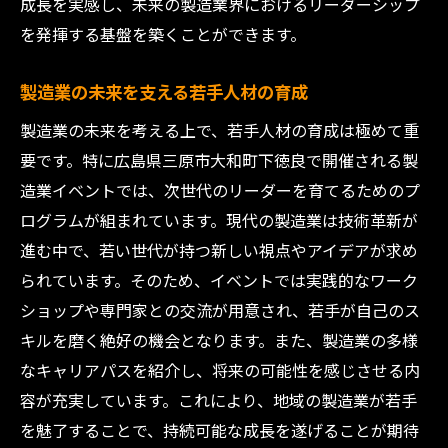
成長を実感し、未来の製造業界におけるリーダーシップ
地元企業の成長を促進するイベント効果
を発揮する基盤を築くことができます。
地域ブランドの構築とその影響
参加者の期待を超える製造業イベント地域産業
製造業の未来を支える若手人材の育成
の新時代を切り開く
製造業の未来を考える上で、若手人材の育成は極めて重
イベントが生み出す新たな価値提案
要です。特に広島県三原市大和町下徳良で開催される製
参加者の声から見るイベントの成功要因
造業イベントでは、次世代のリーダーを育てるためのプ
イベントがもたらす参加者へのインパクト
ログラムが組まれています。現代の製造業は技術革新が
製造業の新たな未来を切り開く革新性
進む中で、若い世代が持つ新しい視点やアイデアが求め
イベントを通じた地域のポジティブな変化
られています。そのため、イベントでは実践的なワーク
ショップや専門家との交流が用意され、若手が自己のス
次回イベントへの期待とさらなる進化
キルを磨く絶好の機会となります。また、製造業の多様
なキャリアパスを紹介し、将来の可能性を感じさせる内
容が充実しています。これにより、地域の製造業が若手
を魅了することで、持続可能な成長を遂げることが期待