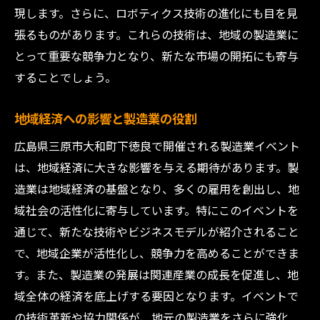
業界リーダーとの直接対話の機会
現します。さらに、ロボティクス技術の進化にも目を見
若手エンジニアが活躍する交流会
張るものがあります。これらの技術は、地域の製造業に
企業連携を促進するプラットフォーム
とって重要な競争力となり、新たな市場の開拓にも寄与
新たなビジネスチャンスを掴むために
することでしょう。
イベント後のフォローアップと継続的な関
地域経済への影響と製造業の役割
係構築
広島県三原市で開催製造業イベントで未来をリ
広島県三原市大和町下徳良で開催される製造業イベント
ードする方法
は、地域経済に大きな影響を与える期待があります。製
造業は地域経済の基盤となり、多くの雇用を創出し、地
地域の製造業を活性化させるための戦略
域社会の活性化に寄与しています。特にこのイベントを
イベントでの学びを地域に還元する方法
通じて、新たな技術やビジネスモデルが紹介されること
次世代リーダー育成の重要性
で、地域企業が活性化し、競争力を高めることができま
製造業界におけるイノベーションの推進
す。また、製造業の発展は関連産業の成長を促進し、地
地域と企業の連携強化の必要性
域全体の経済を底上げする要因となります。イベントで
持続可能な成長を実現するためのステップ
の技術革新や協力関係が、地元の製造業をさらに強化