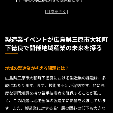
イベントで紹介される新技術の概要
地域経済への影響と製造業の役割
参加者から見るイベントの価値
製造業の未来を支える若手人材の育成
製造業イベントが広島県三原市大和町
地域コミュニティとの連携の可能性
下徳良で開催地域産業の未来を探る
最新技術革新と持続可能性が交差する製造業イ
ベントの魅力
最先端技術がもたらす製造業の変革
地域の製造業が抱える課題とは？
持続可能な製造プロセスの実例
広島県三原市大和町下徳良における製造業の課題は、多
技術革新が地域に与える影響
岐にわたります。まず、技術者不足が深刻です。特に高
度な専門知識を持つ若手技術者を確保することが難し
環境に優しい製品づくりの取り組み
く、この問題は地域全体の製造業に影響を及ぼしていま
技術革新と持続可能性の両立への挑戦
す。また、製造業に対する若年層の関心の低下も大きな
イベントでの最新技術デモンストレーショ