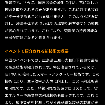
課題です。さらに、国際競争の激化に伴い、常に新しい
ン
技術を取り入れる必要がありますが、これに対する投資
専門家の集結！製造業界の未来を語る広島県三
が不十分であることも見逃せません。このような状況に
原市のイベント
対し、地域全体での協力体制の構築や教育機関との連携
イベントで講演する専門家のプロフィール
が求められています。これにより、製造業の持続可能な
製造業の未来を展望するパネルディスカッ
発展が可能になると考えられます。
ション
専門家に聞く！製造業の課題と対策
イベントで紹介される新技術の概要
業界のベテランが語る技術革新の現状
今回のイベントでは、広島県三原市大和町下徳良で最新
新しいビジネスモデルの可能性を探る
の製造技術が紹介されます。特に注目されているのは、
IoTやAIを活用したスマートファクトリー技術です。この
ワークショップで学ぶ専門知識の共有
技術により、生産効率が大幅に向上し、コスト削減も実
ネットワーク構築の場！製造業イベントで得ら
現可能です。また、持続可能な製造プロセスとして、省
れる新たなアイデア
エネルギーや廃棄物の削減技術も展示されます。これに
参加者同士の意見交換で生まれるアイデア
より、環境負荷を軽減しながら高品質な製品の製造が実