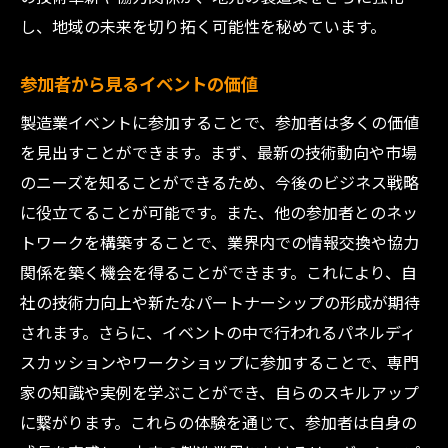
注目のプログラムで製造業の今と未来を体感
し、地域の未来を切り拓く可能性を秘めています。
未来を予見する最新技術の展示
参加者から見るイベントの価値
インタラクティブセッションでの学び
製造業イベントに参加することで、参加者は多くの価値
実践的なワークショップの開催
を見出すことができます。まず、最新の技術動向や市場
成功事例から学ぶ製造業の革新
のニーズを知ることができるため、今後のビジネス戦略
イベント限定の特別プログラム
に役立てることが可能です。また、他の参加者とのネッ
参加者全員が楽しめる体験型プログラム
トワークを構築することで、業界内での情報交換や協力
製造業イベントがもたらす地域経済への影響と
関係を築く機会を得ることができます。これにより、自
展望
社の技術力向上や新たなパートナーシップの形成が期待
イベント開催による地域経済の活性化
されます。さらに、イベントの中で行われるパネルディ
製造業と他産業とのシナジー効果
スカッションやワークショップに参加することで、専門
地域産業の国際競争力向上の可能性
家の知識や実例を学ぶことができ、自らのスキルアップ
に繋がります。これらの体験を通じて、参加者は自身の
イベント後の持続的な経済効果を考える