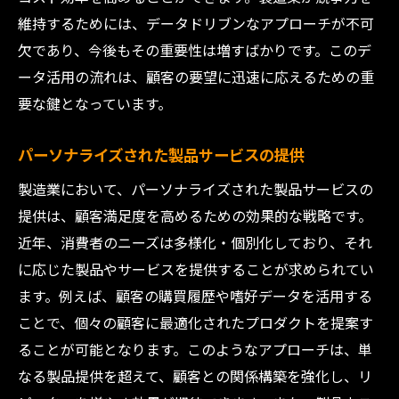
維持するためには、データドリブンなアプローチが不可
顧客との長期的な関係構築
欠であり、今後もその重要性は増すばかりです。このデ
グローバルリーダーシップの確立
ータ活用の流れは、顧客の要望に迅速に応えるための重
持続的イノベーションの推進
要な鍵となっています。
顧客ニーズの予測と対応能力の強化
業界全体での協力体制の構築
パーソナライズされた製品サービスの提供
革新的な製造業の顧客満足度向上事例の紹介
製造業において、パーソナライズされた製品サービスの
最新技術を用いた成功事例
提供は、顧客満足度を高めるための効果的な戦略です。
顧客フィードバックから学ぶ改善事例
近年、消費者のニーズは多様化・個別化しており、それ
持続可能性を考慮した取り組み
に応じた製品やサービスを提供することが求められてい
ます。例えば、顧客の購買履歴や嗜好データを活用する
業界をリードする企業の実践
ことで、個々の顧客に最適化されたプロダクトを提案す
顧客の声を反映した製品開発
ることが可能となります。このようなアプローチは、単
新規市場開拓による成功ストーリー
なる製品提供を超えて、顧客との関係構築を強化し、リ
製造業の顧客ニーズへの迅速な対応が求められ