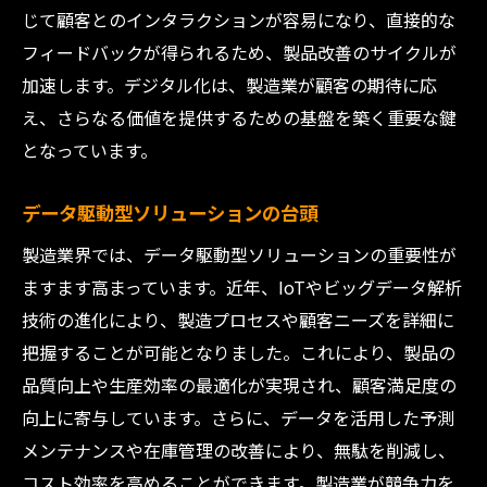
カスタマー・ジャーニーを意識した設計
じて顧客とのインタラクションが容易になり、直接的な
リアルタイムデータによる迅速な対応
フィードバックが得られるため、製品改善のサイクルが
顧客フィードバックを基にした製品改善
加速します。デジタル化は、製造業が顧客の期待に応
え、さらなる価値を提供するための基盤を築く重要な鍵
持続可能な競争力を維持するための製造業のサ
となっています。
ービス提供最適化
効率的なサプライチェーン管理の実現
データ駆動型ソリューションの台頭
省エネ技術の積極的な導入
製造業界では、データ駆動型ソリューションの重要性が
サービスのデジタル化によるコスト削減
ますます高まっています。近年、IoTやビッグデータ解析
顧客要求に応じた柔軟な生産ライン
技術の進化により、製造プロセスや顧客ニーズを詳細に
持続可能性を考慮した製品設計
把握することが可能となりました。これにより、製品の
グローバルネットワークの活用
品質向上や生産効率の最適化が実現され、顧客満足度の
未来を見据えた製造業のカスタマーソリューシ
向上に寄与しています。さらに、データを活用した予測
ョンズの重要性
メンテナンスや在庫管理の改善により、無駄を削減し、
未来志向の組織文化の育成
コスト効率を高めることができます。製造業が競争力を