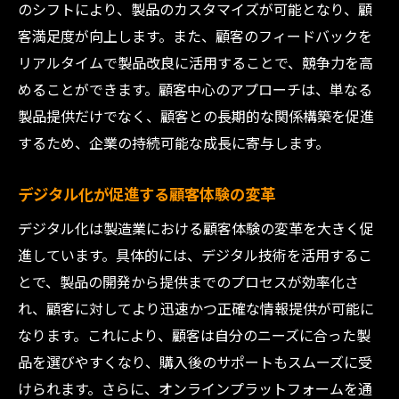
のシフトにより、製品のカスタマイズが可能となり、顧
異業種連携による新たな価値創造
客満足度が向上します。また、顧客のフィードバックを
顧客満足度向上を目指す製造業の最新戦略とは
リアルタイムで製品改良に活用することで、競争力を高
顧客エンゲージメントの強化戦略
めることができます。顧客中心のアプローチは、単なる
プロアクティブなサポート体制の構築
製品提供だけでなく、顧客との長期的な関係構築を促進
製品ライフサイクル全体での品質保証
するため、企業の持続可能な成長に寄与します。
持続可能な製品開発の推進
デジタル化が促進する顧客体験の変革
アフターサービスの差別化と強化
デジタル化は製造業における顧客体験の変革を大きく促
顧客教育プログラムの導入
進しています。具体的には、デジタル技術を活用するこ
製造業における顧客体験の向上を実現するため
とで、製品の開発から提供までのプロセスが効率化さ
の新たなアプローチ
れ、顧客に対してより迅速かつ正確な情報提供が可能に
バーチャルリアリティを用いた製品体験
なります。これにより、顧客は自分のニーズに合った製
オムニチャネル戦略による顧客接点の拡大
品を選びやすくなり、購入後のサポートもスムーズに受
エコシステムの構築による価値向上
けられます。さらに、オンラインプラットフォームを通