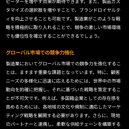
ピーターを増やす効果が期待できます。また、製品カス
る時代の到来
タマイズの選択肢を増やすことで、ブランドロイヤルテ
市場変化に応じた柔軟な戦略
ィを向上させることも可能です。製造業がこのような戦
顧客期待の変化に対応するための組織改革
略を積極的に取り入れることで、競争の激しい市場環境
スピーディーなイノベーションプロセス
でも優位性を確立することができるでしょう。
顧客中心のビジネスモデルへの移行
グローバル市場での競争力強化
競争優位性を高めるためのデジタルツール
製造業においてグローバル市場での競争力を強化するこ
グローバル展開に向けたローカルアプロー
とは、ますます重要な課題となっています。特に、顧客
チ
ニーズの多様化に迅速に応えるためには、世界中の市場
動向を的確に把握し、それに基づいた戦略を策定するこ
とが不可欠です。例えば、多国籍企業としての存在感を
高めるためには、各地域の文化や規制に適応したマーケ
ティング戦略を展開する必要があります。さらに、現地
のパートナーと連携し、柔軟な供給チェーンを構築する