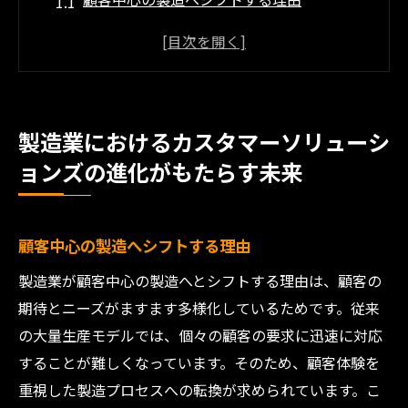
デジタル化が促進する顧客体験の変革
データ駆動型ソリューションの台頭
パーソナライズされた製品サービスの提供
グローバル市場での競争力強化
製造業におけるカスタマーソリューシ
持続可能な成長を支えるイノベーション
ョンズの進化がもたらす未来
技術革新が進む製造業界での顧客ニーズの多様
化に応える方法
AIとIoTの活用によるニーズの予測
顧客中心の製造へシフトする理由
高度なカスタマイズ製品の導入
製造業が顧客中心の製造へとシフトする理由は、顧客の
リアルタイムフィードバックシステムの重
期待とニーズがますます多様化しているためです。従来
要性
の大量生産モデルでは、個々の顧客の要求に迅速に対応
することが難しくなっています。そのため、顧客体験を
顧客データ分析によるインサイトの活用
重視した製造プロセスへの転換が求められています。こ
フレキシブルな製造体制の構築