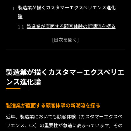
製造業が描くカスタマーエクスペリエンス進化
論
製造業が直面する顧客体験の新潮流を探る
製造業におけるカスタマーエクスペリエン
ス変革の理由
カスタマーエクスペリエンスとは製造業で
何か
製造業が描くカスタマーエクスペリエ
製造業のCX向上がもたらす企業価値向上
ンス進化論
製造業で注目されるカスタマー エクスペリ
エンス例
カスタマーエクスペリエンス強化へ製造業が取
製造業が直面する顧客体験の新潮流を探る
るべき一歩
近年、製造業においても顧客体験（カスタマーエクスペ
製造業で今求められるCX向上の具体的な施
リエンス、CX）の重要性が急速に高まっています。その
策