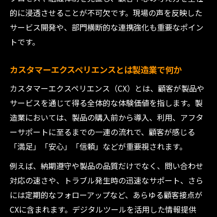
競争力を高めるための製造業CX成功の秘訣
的に浸透させることが不可欠です。現場の声を反映した
製造業の競争力向上に欠かせないCXとは
サービス開発や、部門横断的な連携強化も重要なポイン
カスタマーエクスペリエンス企業が実践す
トです。
る成功要因
製造業で成果を出すCX向上のコツ
カスタマーエクスペリエンスとは製造業で何か
カスタマーエクスペリエンス例から学ぶ製
カスタマーエクスペリエンス（CX）とは、顧客が製品や
造業の工夫
サービスを通じて得る全体的な体験価値を指します。製
製造業でCXを競争優位に変える発想法
造業においては、製品の購入前から導入、利用、アフタ
CX向上に役立つ製造業の具体策と現場事例
ーサポートに至るまでの一連の流れで、顧客が感じる
「満足」「安心」「信頼」などが重要視されます。
現場で使える製造業のカスタマーエクスペ
リエンス改善策
例えば、納期遵守や製品の品質だけでなく、問い合わせ
製造業で実践されるカスタマーエクスペリ
対応の速さや、トラブル発生時の迅速なサポート、さら
エンス事例集
には定期的なフォローアップなど、あらゆる顧客接点が
CXに含まれます。デジタルツールを活用した情報提供
CX向上を支える製造業の業務効率化ノウハ