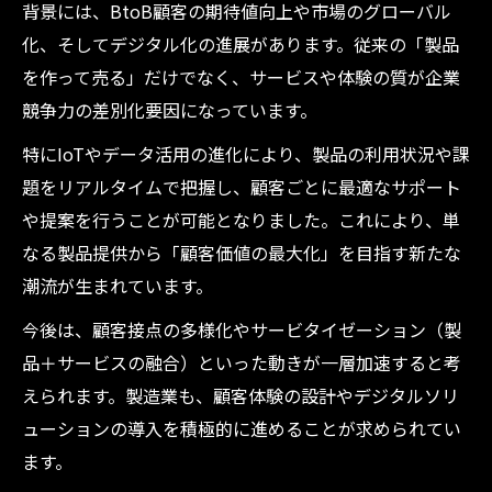
背景には、BtoB顧客の期待値向上や市場のグローバル
カスタマーエクスペリエンス強化へ必要な
化、そしてデジタル化の進展があります。従来の「製品
製造業の体制
を作って売る」だけでなく、サービスや体験の質が企業
製造業が取り組むべきカスタマーエクスペ
競争力の差別化要因になっています。
リエンス事例
特にIoTやデータ活用の進化により、製品の利用状況や課
CX向上を実現する製造業のはじめの一歩
題をリアルタイムで把握し、顧客ごとに最適なサポート
カスタマーエクスペリエンス強化のための
や提案を行うことが可能となりました。これにより、単
製造業の準備
なる製品提供から「顧客価値の最大化」を目指す新たな
顧客体験を向上させる製造業の最新手法を徹底
潮流が生まれています。
解説
今後は、顧客接点の多様化やサービタイゼーション（製
製造業で活用できるカスタマーエクスペリ
品＋サービスの融合）といった動きが一層加速すると考
エンス最新手法
えられます。製造業も、顧客体験の設計やデジタルソリ
顧客体験向上のための製造業独自のアプロ
ューションの導入を積極的に進めることが求められてい
ーチ
ます。
製造業におけるカスタマーエクスペリエン