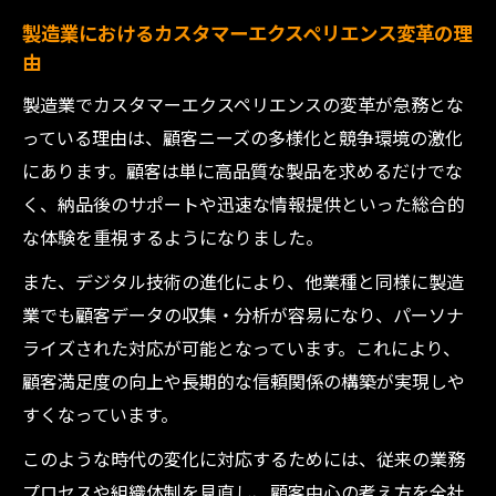
製造業におけるカスタマーエクスペリエンス変革の理
ス例の紹介
由
カスタマーエクスペリエンス使い方と製造
業の実践
製造業でカスタマーエクスペリエンスの変革が急務とな
っている理由は、顧客ニーズの多様化と競争環境の激化
製造業のCX向上に役立つデジタル戦略
にあります。顧客は単に高品質な製品を求めるだけでな
製造業におけるCXの基礎知識と実践ポイント
く、納品後のサポートや迅速な情報提供といった総合的
製造業のカスタマーエクスペリエンス基礎
な体験を重視するようになりました。
知識を整理
また、デジタル技術の進化により、他業種と同様に製造
CXとは何かを製造業視点で解説
業でも顧客データの収集・分析が容易になり、パーソナ
製造業で重要なカスタマーエクスペリエン
ライズされた対応が可能となっています。これにより、
ス役職の役割
顧客満足度の向上や長期的な信頼関係の構築が実現しや
カスタマーエクスペリエンス部署の立ち上
すくなっています。
げポイント
このような時代の変化に対応するためには、従来の業務
製造業に適したCX実践のポイントと注意点
プロセスや組織体制を見直し、顧客中心の考え方を全社