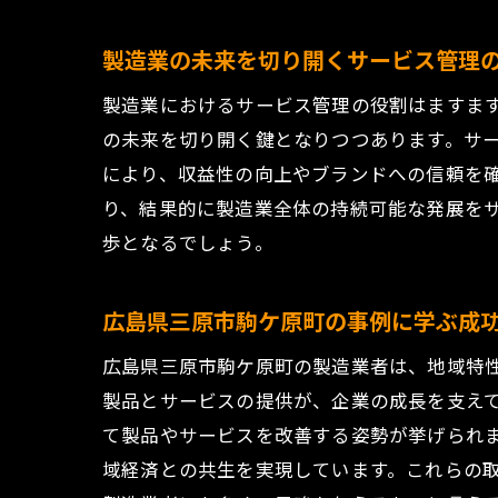
駒ケ原町
製造業の未来を切り開くサービス管理
成功を支
製造業におけるサービス管理の役割はますま
地域の成
の未来を切り開く鍵となりつつあります。サ
成功事例
により、収益性の向上やブランドへの信頼を
未来を切
り、結果的に製造業全体の持続可能な発展を
製造業のサー
歩となるでしょう。
製造業に
駒ケ原町
広島県三原市駒ケ原町の事例に学ぶ成
地域特性
広島県三原市駒ケ原町の製造業者は、地域特
最新動向
製品とサービスの提供が、企業の成長を支え
地域の特
て製品やサービスを改善する姿勢が挙げられ
未来のサ
域経済との共生を実現しています。これらの