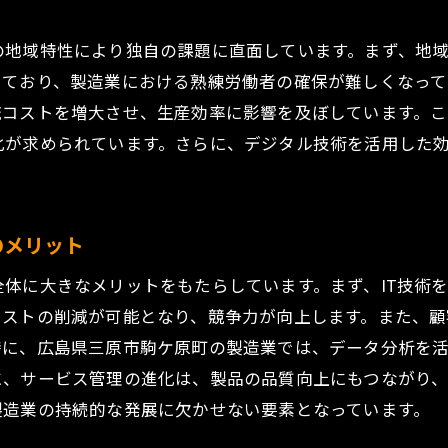
管理がもたらす企業成長への影響
の地域特性により独自の課題に直面しています。まず、地
から注目される成功事例の要因
っており、製造業における熟練労働者の確保が難しくなって
の製造業が示す未来のビジョン
流コストを増大させ、生産効率に影響を及ぼしています。
いサービス管理アプローチとは？広島県三原市駒ケ原町で
化が求められています。さらに、デジタル技術を活用した
える新しいサービス管理フレームワーク
化がもたらす製造業の変革
での実践が示すアプローチの具体例
のメリット
ービス管理のための人材育成
体に大きなメリットをもたらしています。まず、IT技術
を活用した新しいアプローチ
コストの削減が可能となり、競争力が向上します。また、顧
が先駆ける未来の製造業モデル
特に、広島県三原市駒ケ原町の製造業では、データ分析を
題を克服する製造業のサービス管理方法〜広島県三原市駒
に、サービス管理の進化は、製品の品質向上にもつながり
の課題が製造業に与える影響
製造業の持続的な発展に欠かせない要素となっています。
での具体的課題とその克服策