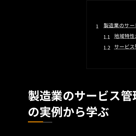
製造業のサー
地域特性
サービス
駒ケ原町
革新事例
製造業の
広島県三
製造業のサービス管
広島県三原市
の実例から学ぶ
地方製造
駒ケ原町
革新的な