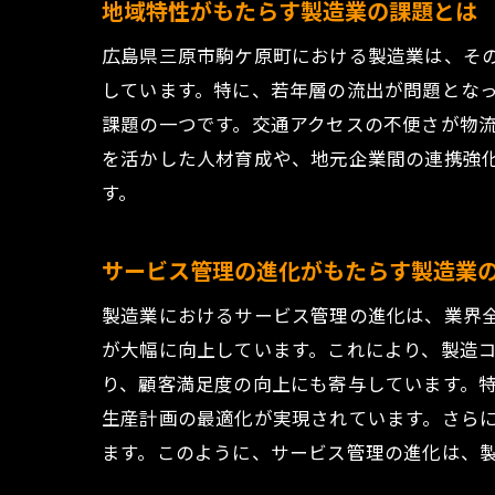
地域特性がもたらす製造業の課題とは
サービス
広島県三原市駒ケ原町における製造業は、そ
地域内外
しています。特に、若年層の流出が問題とな
駒ケ原町
課題の一つです。交通アクセスの不便さが物
製造業の新し
を活かした人材育成や、地元企業間の連携強
革新を支
す。
デジタル
駒ケ原町
サービス管理の進化がもたらす製造業
次世代サ
製造業におけるサービス管理の進化は、業界全
地域資源
が大幅に向上しています。これにより、製造
駒ケ原町
り、顧客満足度の向上にも寄与しています。
地域特有の課
生産計画の最適化が実現されています。さら
地域特有
ます。このように、サービス管理の進化は、
駒ケ原町