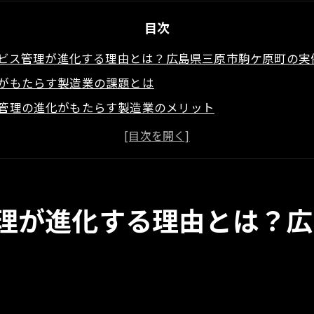
目次
ビス管理が進化する理由とは？広島県三原市駒ケ原町の実
がもたらす製造業の課題とは
管理の進化がもたらす製造業のメリット
における製造業の変革の背景
から見るサービス管理の具体的手法
未来を切り開くサービス管理の重要性
原市駒ケ原町の事例に学ぶ成功要因
理が進化する理由とは？広
駒ケ原町における製造業のサービス管理の革新事例
業が直面する課題とその解決策
での具体的なサービス管理革新の手法
技術導入の現場事例