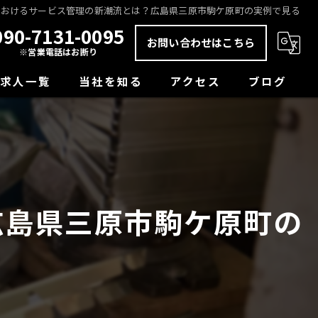
におけるサービス管理の新潮流とは？広島県三原市駒ケ原町の実例で見る
090-7131-0095
お問い合わせはこちら
※営業電話はお断り
求人一覧
当社を知る
アクセス
ブログ
未経験
コラム
正社員
経験者
広島県三原市駒ケ原町の
学歴不問
転職