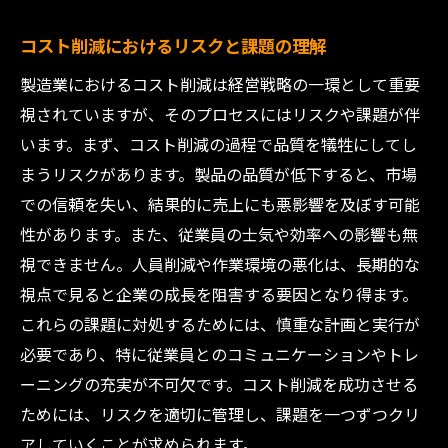
AIによる生産性向上とコスト削減の実現
コスト削減におけるリスクと課題の理解
データ活用で製造工程を最適化する方法
製造業におけるコスト削減は経営戦略の一環として重要
スマートファクトリー化による競争力の強
視されていますが、そのプロセスにはリスクや課題が伴
化
います。まず、コスト削減の過程で品質を犠牲にしてし
自動化技術がもたらすコスト削減効果
まうリスクがあります。製品の品質が低下すると、市場
スマートテクノロジー導入事例で学ぶ
での信頼を失い、結果的に売上にも悪影響を及ぼす可能
事例から学ぶ製造業の革新的コスト削減戦略
性があります。また、従業員の士気や効率への影響も無
視できません。人員削減や作業環境の悪化は、長期的な
国内外の製造業コスト削減成功事例
視点で見ると企業の成長を阻害する要因となり得ます。
革新的なコスト削減戦略の具体例
これらの課題に対処するためには、慎重な計画と実行が
事例に見る製造業の変革とコスト管理
必要であり、特に従業員とのコミュニケーションやトレ
最先端の技術を駆使したコスト削減
ーニングの充実が不可欠です。コスト削減を成功させる
成功事例から学ぶ持続可能なアプローチ
ためには、リスクを適切に管理し、課題を一つずつクリ
ケーススタディで知る実践的戦略の効果
アしていくことが求められます。