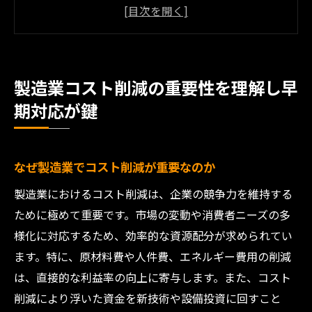
早期対応が製造業の成長に与える影響
コスト削減におけるリスクと課題の理解
市場競争力を高めるためのコスト削減戦略
製造業における持続可能な成長とコスト削
製造業コスト削減の重要性を理解し早
減
期対応が鍵
成功するコスト削減のための初期ステップ
効率的な資源活用で製造業の無駄を減らす方法
資源活用の最適化がもたらすメリット
なぜ製造業でコスト削減が重要なのか
製造プロセスにおける無駄の特定と削減
製造業におけるコスト削減は、企業の競争力を維持する
サプライチェーン管理を通じた効率化
ために極めて重要です。市場の変動や消費者ニーズの多
様化に対応するため、効率的な資源配分が求められてい
製造工程の改善で資源を無駄なく使う
ます。特に、原材料費や人件費、エネルギー費用の削減
持続可能な資源活用を支えるテクノロジー
は、直接的な利益率の向上に寄与します。また、コスト
現場での資源活用改善事例の紹介
削減により浮いた資金を新技術や設備投資に回すこと
エネルギーコストの最適化が製造業の利益率を