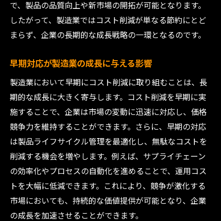
で、製品の品質向上や新市場の開拓が可能となります。
左右する
したがって、製造業ではコスト削減が単なる節約にとど
エネルギー消費の見直しでコストを削減す
まらず、企業の長期的な成長戦略の一環となるのです。
る
製造業におけるエネルギー効率の向上法
早期対応が製造業の成長に与える影響
再生可能エネルギーの活用によるコスト削
製造業において早期にコスト削減に取り組むことは、長
減
期的な成長に大きく寄与します。コスト削減を早期に実
エネルギーマネジメントシステムの導入効
施することで、企業は市場の変動に迅速に対応し、価格
果
競争力を維持することができます。さらに、早期の対応
エネルギーコスト最適化の成功事例
は製品ライフサイクル管理を最適化し、無駄なコストを
削減する機会を増やします。例えば、サプライチェーン
エネルギー管理でコストパフォーマンスを
の効率化やプロセスの自動化を進めることで、運用コス
向上
トを大幅に低減できます。これにより、競争が激化する
スマートテクノロジー導入で製造業が得られる
市場においても、持続的な価値提供が可能となり、企業
メリット
の成長を加速させることができます。
IoT技術を活用した製造プロセスの効率化