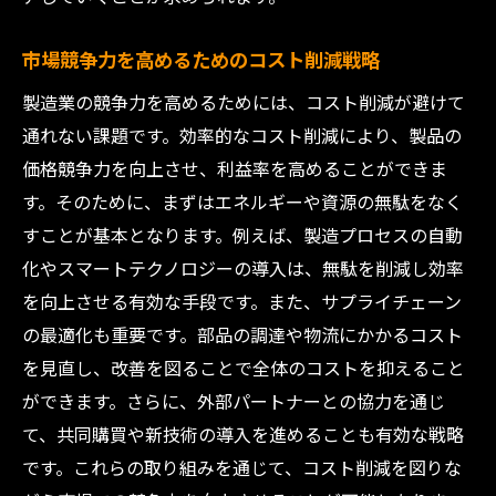
持続可能な成長を実現する製造業の新しいアプ
ローチ
市場競争力を高めるためのコスト削減戦略
環境配慮型製造でコストを削減する
製造業の競争力を高めるためには、コスト削減が避けて
サステナビリティとコスト削減の両立法
通れない課題です。効率的なコスト削減により、製品の
価格競争力を向上させ、利益率を高めることができま
新しいビジネスモデルで持続可能性を追求
す。そのために、まずはエネルギーや資源の無駄をなく
サプライチェーンにおける持続可能な施策
すことが基本となります。例えば、製造プロセスの自動
エコフレンドリーな製造業の取り組み
化やスマートテクノロジーの導入は、無駄を削減し効率
持続可能な成長を支える政策変革
を向上させる有効な手段です。また、サプライチェーン
工場現場での改善が製造業コスト削減に与える
の最適化も重要です。部品の調達や物流にかかるコスト
影響
を見直し、改善を図ることで全体のコストを抑えること
現場改善で達成するコスト削減の実例
ができます。さらに、外部パートナーとの協力を通じ
5S活動がもたらす生産性とコスト削減の関
て、共同購買や新技術の導入を進めることも有効な戦略
係
です。これらの取り組みを通じて、コスト削減を図りな