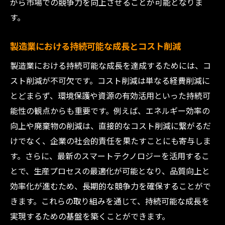
現場から始める効率化アプローチ
がら市場での競争力を向上させることが可能となりま
す。
製造現場での品質改善がコストを削減する
理由
製造業における持続可能な成長とコスト削減
小さな改善が大きなコスト削減に繋がる
製造業における持続可能な成長を達成するためには、コ
工場内での改善事例に学ぶ効果的な戦略
スト削減が不可欠です。コスト削減は単なる経費削減に
製造業のコスト削減成功事例に学ぶ未来の展望
とどまらず、環境保護や資源の有効活用といった持続可
過去の成功事例から今後の方向性を探る
能性の観点からも重要です。例えば、エネルギー効率の
未来志向のコスト削減戦略とは
向上や廃棄物の削減は、直接的なコスト削減に繋がるだ
次世代技術で製造業の未来を切り拓く
けでなく、企業の社会的責任を果たすことにも寄与しま
成功事例に見る革新的なコスト管理の方法
す。さらに、最新のスマートテクノロジーを活用するこ
持続可能な成長を目指す長期的ビジョン
とで、生産プロセスの最適化が可能となり、品質向上と
効率化が進むため、長期的な競争力を確保することがで
未来の製造業が目指すべき進化の方向性
きます。これらの取り組みを通じて、持続可能な成長を
実現するための基盤を築くことができます。