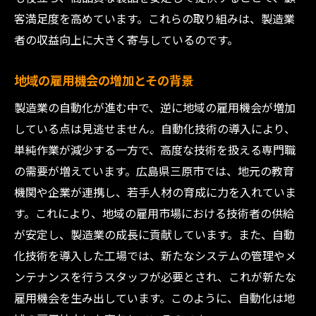
客満足度を高めています。これらの取り組みは、製造業
自動化が抱える課題とその克服法
者の収益向上に大きく寄与しているのです。
自動化技術がもたらす人間との協働の未来
効率化を推進するためのデータ分析の役割
地域の雇用機会の増加とその背景
作業効率を上げるための自動化戦略の選定
製造業の自動化が進む中で、逆に地域の雇用機会が増加
自動化技術の導入が限定される理由と対策
している点は見逃せません。自動化技術の導入により、
広島県三原市の製造業が迎える自動化の未来像
単純作業が減少する一方で、高度な技術を扱える専門職
地域の製造業が描く自動化のビジョン
の需要が増えています。広島県三原市では、地元の教育
次世代技術による製造業の進化予測
機関や企業が連携し、若手人材の育成に力を入れていま
す。これにより、地域の雇用市場における技術者の供給
自動化が地域社会と共存するための方策
が安定し、製造業の成長に貢献しています。また、自動
未来の製造現場で求められる新たな労働力
化技術を導入した工場では、新たなシステムの管理やメ
自動化技術進化がもたらす地域経済への影
ンテナンスを行うスタッフが必要とされ、これが新たな
響
雇用機会を生み出しています。このように、自動化は地
持続可能な製造業の未来に向けた戦略