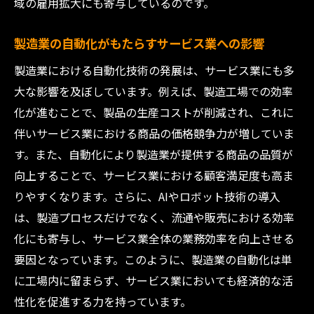
域の雇用拡大にも寄与しているのです。
地域経済と雇用にプラスとなる製造業の自動化
戦略
製造業の自動化がもたらすサービス業への影響
地域経済活性化に貢献する自動化戦略の設
製造業における自動化技術の発展は、サービス業にも多
計
大な影響を及ぼしています。例えば、製造工場での効率
雇用創出を意識した自動化技術の活用方法
化が進むことで、製品の生産コストが削減され、これに
製造業が提供する地域社会への影響力
伴いサービス業における商品の価格競争力が増していま
若年層の雇用機会拡大に向けた取り組み
す。また、自動化により製造業が提供する商品の品質が
向上することで、サービス業における顧客満足度も高ま
自動化がもたらす地域企業との連携効果
りやすくなります。さらに、AIやロボット技術の導入
地域支援プログラムを活かした自動化推進
は、製造プロセスだけでなく、流通や販売における効率
三原市の製造業が若手を育成し続ける秘訣
化にも寄与し、サービス業全体の業務効率を向上させる
人材育成のための独自教育プログラムの導
要因となっています。このように、製造業の自動化は単
入
に工場内に留まらず、サービス業においても経済的な活
若手が成長できる環境作りとその実践例
性化を促進する力を持っています。