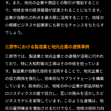
法
す。また、地元の企業や商店との取引が増加すること
で、地域全体の経済循環が促進されることになります。
AI技術が工場効率をどのように変えるか
企業が自動化の利点を最大限に活用することで、地域の
生産性向上のための自動化技術の選び方
小規模ビジネスや起業家にも新たなチャンスをもたらす
地元技術者による技術革新の取り組み
でしょう。
製造業の自動化が若手人材育成に与える効果を
探る
三原市における製造業と地元企業の連携事例
自動化技術がもたらす新たなスキル要件
三原市では、製造業と地元企業との連携が活発に行われ
若手人材への技術教育プログラムの重要性
ており、特に大和町篠の工場はその中核を担っていま
製造業における若手のキャリアパスの変化
す。製造業が自動化技術を活用することで、地元企業と
地元大学との連携による人材育成の取り組
の協力関係を強化し、効率的なサプライチェーンを構築
み
しています。具体的には、地域の中小企業が部品供給や
自動化が進む中での人材のモチベーション
ロジスティクスの面で協力し、互いの強みを活かしたビ
支援
ジネスモデルを実現しています。このような連携は、地
元の雇用機会を増加させるだけでなく、地域の技術力向
若手が自動化技術を駆使して活躍する場の