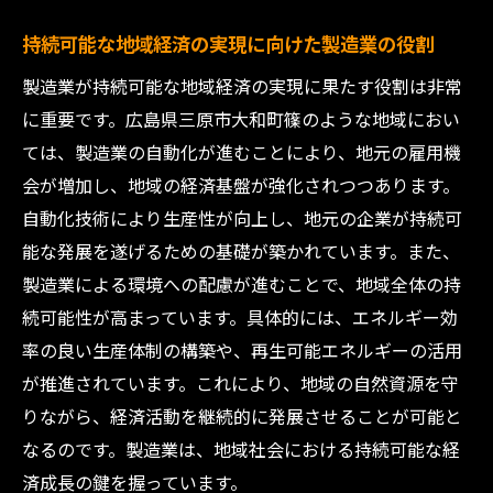
製造業における若手の長期育成戦略
実践的なトレーニングでスキルアップを図
持続可能な地域経済の実現に向けた製造業の役割
る
製造業が持続可能な地域経済の実現に果たす役割は非常
若手に自信を持たせるキャリア支援制度
に重要です。広島県三原市大和町篠のような地域におい
地域と連携した若手育成の成功事例
ては、製造業の自動化が進むことにより、地元の雇用機
会が増加し、地域の経済基盤が強化されつつあります。
自動化技術により生産性が向上し、地元の企業が持続可
能な発展を遂げるための基礎が築かれています。また、
製造業による環境への配慮が進むことで、地域全体の持
続可能性が高まっています。具体的には、エネルギー効
率の良い生産体制の構築や、再生可能エネルギーの活用
が推進されています。これにより、地域の自然資源を守
りながら、経済活動を継続的に発展させることが可能と
なるのです。製造業は、地域社会における持続可能な経
済成長の鍵を握っています。