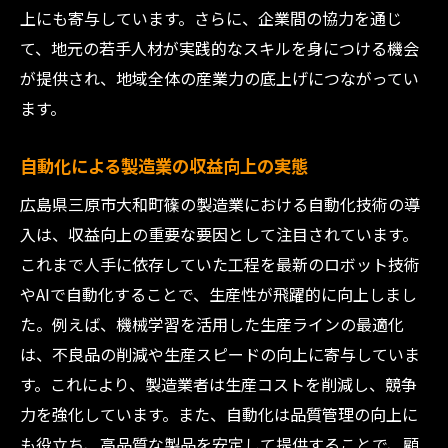
上にも寄与しています。さらに、企業間の協力を通じ
提供
て、地元の若手人材が実践的なスキルを身につける機会
最新のロボット技術とAIが製造業に革命を起こ
が提供され、地域全体の産業力の底上げにつながってい
す理由
ます。
ロボット技術の進化と製造業への応用
AIによる生産プロセスの最適化事例
自動化による製造業の収益向上の実態
自動化技術が製造業にもたらす競争力強化
広島県三原市大和町篠の製造業における自動化技術の導
製造業のイノベーションを支える技術的進
入は、収益向上の重要な要因として注目されています。
歩
これまで人手に依存していた工程を最新のロボット技術
産業ロボットが製造業の未来をどう変える
やAIで自動化することで、生産性が飛躍的に向上しまし
か
た。例えば、機械学習を活用した生産ラインの最適化
AIとロボット技術のコラボレーションの実
は、不良品の削減や生産スピードの向上に寄与していま
際
す。これにより、製造業者は生産コストを削減し、競争
製造業の自動化がもたらす効率化とその限界
力を強化しています。また、自動化は品質管理の向上に
も役立ち、高品質な製品を安定して提供することで、顧
効率化によるコスト削減の成功事例