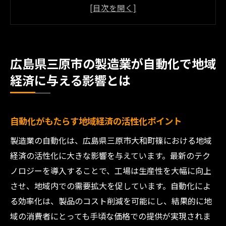
三原市における製造業と地元企業の連携事
例
自動化による製造業の収益向上の実態
広島県三原市の製造業が自動化で地域
地域の雇用機会の増加とその背景
経済に与える影響とは
製造業の自動化がもたらすサービス業への
影響
持続可能な地域経済の実現に向けた製造業
自動化がもたらす地域経済の活性化ポイント
の役割
製造業の自動化は、広島県三原市大和町篠における地域
大和町篠の工場で見る製造業の自動化技術の進
経済の活性化に大きな影響を与えています。最新のテク
化
ノロジーを導入することで、工場は生産性を大幅に向上
最新技術の導入事例とその効果
させ、地域内での需要拡大を促しています。自動化によ
自動化ラインの設計プロセスと成功の秘訣
る効率化は、製品のコスト削減を可能にし、結果的に地
三原市の工場におけるロボット技術の活用
域の消費者にとっても手頃な価格での提供が実現されま