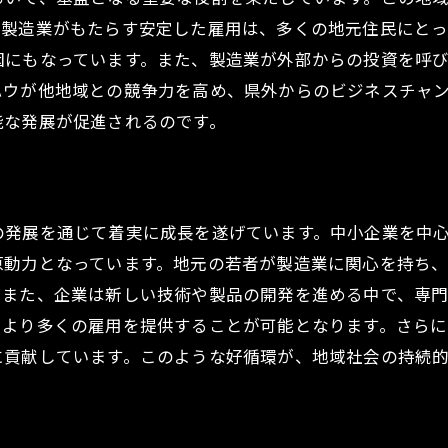
技術革新が地域社会に与える恩恵
。製造業がもたらす安定した雇用は、多くの地元住民にとっ
製造業の未来を支えるテクノロジー
因にもなっています。また、製造業が外部からの投資を呼
ハウが他地域との競争力を高め、県外からのビジネスチャ
地域特性を活かした製品開発の可能性
能な発展が促進されるのです。
幸崎渡瀬の製造業が若者のキャリア形成に与える影響
製造業が提供する教育と訓練の機会
若者の製造業への就職動機と期待
キャリア形成と地域の製造業の関係
の発展を通じて着実に成長を遂げています。中小企業を中
原動力となっています。地元の若者が製造業に関心を持ち
若者の視点から見る製造業の魅力
。また、企業は新しい技術や製品の開発を進める中で、専
企業の育成プログラムと若者の成長
、より多くの雇用を提供することが可能となります。さら
製造業が若者に与える未来の展望
に貢献しています。このような好循環が、地域社会の持続
製造業の競争力強化が地域社会に活力を与える方法
競争力を高めるための地域戦略
製造業のグローバル展開と地域への影響