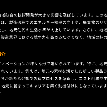
製造業が地域活性化の鍵となる理由
製造業がもたらす地域経済の活性化
地域独自の技術開発が大きな影響を及ぼしています。この
新たな産業創出と地域の未来
えば、製造過程でのエネルギー効率の向上や、廃棄物のリ
地域社会と製造業の持続的な関係
上し、地元住民の生活水準が向上しています。さらに、地
製造業による地域ブランドの強化
、製造業界における競争力を高めるだけでなく、地域の魅
地域コミュニティと製造業の持続可能な発展
地域活性化における製造業の具体的貢献
紹介
イノベーションが様々な形で進められています。特に、地
まれています。例えば、地元の素材を活かした新しい製品
たちが新たな発想で製造プロセスを革新し、コスト削減や
、地元に留まってキャリアを築く動機付けにもなっていま
す。