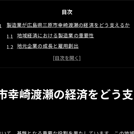
目次
製造業が広島県三原市幸崎渡瀬の経済をどう支えるか
地域経済における製造業の重要性
地元企業の成長と雇用創出
製造業が地域に及ぼす経済的波及効果
地元産業と製造業の相乗効果
製造業がもたらす地域の持続可能な発展
インフラと製造業の相関関係
市幸崎渡瀬の経済をどう支
地域特性を活かした製造業の技術革新がもたらす未来
地域独自技術の開発とその影響
製造業におけるイノベーションの事例紹介
地元資源を活用した持続可能な製造業
おいて、基盤となる重要な役割を果たしています。この地