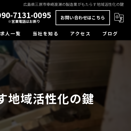
広島県三原市幸崎渡瀬の製造業がもたらす地域活性化の鍵
090-7131-0095
お問い合わせはこちら
※営業電話はお断り
求人一覧
当社を知る
アクセス
ブログ
未経験
コラム
正社員
経験者
す地域活性化の鍵
学歴不問
転職