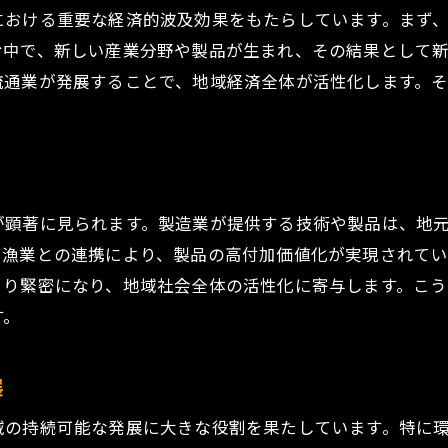
における重要な経済的波及効果をもたらしています。まず
地元企業と外部パートナーシップの形成
む中で、新しい産業分野や製品が生まれ、その結果として
競争力強化に必要な人材育成
流通業が発展することで、地域経済全体が活性化します。
地域産業クラスターの形成と発展
。
革新的な製造技術を活用した競争力強化
広島県三原市幸崎渡瀬の製造業が直面する課題と解決
労働力不足とその解決策
が顕著に見られます。製造業が提供する技術や製品は、地
環境問題への対応と持続可能性
や漁業との連携により、製品の高付加価値化が実現されて
技術革新による課題解決の道筋
より緊密になり、地域社会全体の活性化に寄与します。こ
製造業の課題に対する地域社会の取り組み
す。
市場変化と製造業の適応戦略
地元企業が直面する法的規制とその対策
展
技術革新と地域特性の融合が生む製造業の可能性
域の持続可能な発展に大きな役割を果たしています。特に
地域特性を活かした技術革新の成功事例