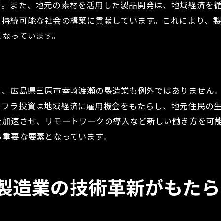
す。また、地元の素材を活用した製品開発は、地域経済を
製造業における地域資源の活用法
、持続可能な社会の構築に貢献しています。これにより、
技術革新がもたらす新たなビジネスチャンス
となっています。
地域社会と製造業の協働によるイノベーション
新技術導入による地域製造業の進化
地域特性と製造業の未来のビジョン
り、広島県三原市幸崎渡瀬の製造業も例外ではありません
若者の興味を引きつける幸崎渡瀬の製造業の魅力
ンフラ投資は地域経済に雇用機会をもたらし、地元住民の
若者を引きつける製造業の働きがい
を加速させ、リモートワークの導入など新しい働き方を可
る重要な要素となっています。
キャリアとしての製造業の魅力を探る
製造業における最新技術体験の魅力
若者が製造業で活躍するためのステップ
製造業の技術革新がもたら
製造業で得られるスキルと経験
地域社会に貢献する製造業の役割