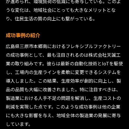
が進められ、環境負荷の低減にも寄与している。このよ
広島県三原市本郷南で製造業の新たな展望を切
うな変化は、地域社会にとっても大きなメリットとな
り開くフレキシブルファクトリー
り、住民生活の質の向上にも繋がっている。
革新的な製造手法
地元企業の新しい取り組み
成功事例の紹介
フレキシブルファクトリーの成功要因
広島県三原市本郷南におけるフレキシブルファクトリー
製造業における持続可能な成長
の成功事例として、最も注目されるのは株式会社天誠工
地域との協働の重要性
業の取り組みです。彼らは最新の自動化技術とIoTを駆使
し、工場内の生産ラインを柔軟に変更できるシステムを
未来を見据えた戦略
導入しました。この結果、生産効率が劇的に向上し、製
品の品質も大幅に改善されました。特に注目すべきは、
製造業における人手不足の問題を解消し、生産コストの
削減を実現した点です。このような成功事例は他の企業
にも大きな影響を与え、地域全体の製造業の発展に寄与
しています。