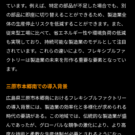
未来を見据えた人材育成
ています。例えば、特定の部品が不足した場合でも、別
グローバル市場での競争力
の部品に即座に切り替えることができるため、製造業全
地域社会との共生
体の生産停止リスクを低減することができます。また、
従来型工場に比べて、省エネルギー性や環境負荷の低減
最新の自動化技術で広島県三原市本郷南の製造
も実現しており、持続可能な製造業のモデルとして注目
業が進化する
されています。これらの違いにより、フレキシブルファ
自動化技術の現状
クトリーは製造業の未来を形作る重要な要素となってい
工場内ロボットの役割
ます。
自動化システムの導入事例
生産性向上の具体例
三原市本郷南での導入背景
コスト削減の効果
広島県三原市本郷南におけるフレキシブルファクトリー
将来的な自動化の展望
の導入背景には、製造業の効率化と多様化が求められる
広島県三原市本郷南のフレキシブルファクトリ
時代の要請がある。この地域では、伝統的な製造業が盛
ーが製造プロセスを最適化
んであったが、グローバルな競争の激化により、より高
生産ラインの柔軟化
度な技術と柔軟な生産体制が必要とされるようになっ