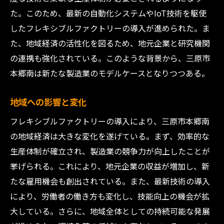
た。このため、最新の自動化システムやIoT技術を駆使
品質管理の強化
したフレキシブルファクトリーの導入が進められた。ま
労働環境の改善
た、地域経済の活性化を図るため、地元企業と研究機関
エネルギー効率の向上
の連携も強化されている。このような背景から、三原市
無駄の削減と効率化
本郷南は新たな製造業のモデルケースとなりつつある。
最適化の成功事例
効率性と柔軟性を追求する広島県三原市本郷南
地域への影響と変化
の製造業
フレキシブルファクトリーの導入により、三原市本郷南
効率性向上の具体策
の地域経済は大きな変化を遂げている。まず、効率的な
柔軟な生産体制の構築
生産体制が確立され、製造業の競争力が向上したことが
製品開発のスピードアップ
挙げられる。これにより、地元企業の収益が増加し、新
たな雇用機会も創出されている。また、最新技術の導入
市場の変化への対応力
により、労働者の働き方も変化し、技能向上の機会が拡
顧客ニーズへの対応
大している。さらに、地域全体としての持続可能な発展
人材の多様性と柔軟性