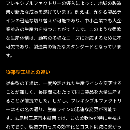
フレキシブルファクトリーの導入によって、地域の製造
広島県三原市本郷南のフレキシブルファクトリ
業が新たな成長を遂げています。例えば、異なる製品ラ
ーが地域経済を活性化
インの迅速な切り替えが可能であり、中小企業でも大企
雇用創出のメリット
業並みの生産力を持つことができます。このような柔軟
地元企業との連携
な生産体制は、顧客の多様なニーズに対応するために不
地域経済の成長モデル
可欠であり、製造業の新たなスタンダードとなっていま
中小企業への波及効果
す。
地域住民との協力体制
従来型工場との違い
持続可能な経済発展
従来型の工場は、一度設定された生産ラインを変更する
製造業の未来を築く広島県三原市本郷南のフレ
ことが難しく、長期間にわたって同じ製品を大量生産す
キシブルファクトリー
ることが前提でした。しかし、フレキシブルファクトリ
次世代技術の可能性
ーはその名の通り、生産ラインの迅速な変更が可能で
持続可能な製造プロセス
す。広島県三原市本郷南では、この柔軟性が特に重視さ
環境に配慮した工場運営
れており、製造プロセスの効率化とコスト削減に繋がっ