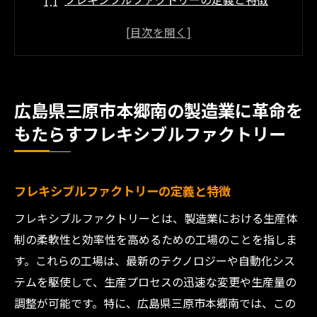
従来型工場との違い
三原市本郷南での導入背景
地域への影響と変化
成功事例の紹介
広島県三原市本郷南の製造業に革命を
将来の展望と課題
もたらすフレキシブルファクトリー
最新技術導入で広島県三原市本郷南の製造業が
変わる
IoTと製造業の融合
フレキシブルファクトリーの定義と特徴
AI技術の応用例
フレキシブルファクトリーとは、製造業における生産体
ロボティクスによる自動化
制の柔軟性と効率性を高めるための工場のことを指しま
す。これらの工場は、最新のテクノロジーや自動化シス
クラウド技術の利用
テムを駆使して、生産プロセスの迅速な変更や生産量の
データ分析による効率化
調整が可能です。特に、広島県三原市本郷南では、この
最新技術がもたらす経済効果