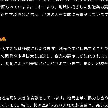
製造業共創における企業文化の融合
が図られています。これにより、地域に根ざした製造業の
地元企業の共創体験とその意義
技術を学ぶ機会が増え、地域の人材育成にも貢献していま
製造業共創による新ビジネスモデルの創出
手人材育成が進む広島県三原市鷺浦町須波の製造業共創
効果
若手人材育成の重要性とその取り組み
現地の製造業における人材育成プログラム
たらす効果は多岐にわたります。地元企業が連携すること
若手技術者が担う未来の製造業
品の開発や市場拡大も加速し、企業の競争力が強化されま
く、共創による相乗効果が期待されています。また、地域
若手人材とベテランのコラボレーション事例
地域内の教育機関との連携による人材育成
若手人材が地域製造業にもたらす新風
新技術導入が進む広島県三原市鷺浦町須波での製造業共創
地域雇用に大きな貢献をしています。地元企業が協力し合
最新技術導入の背景とその必要性
えています。特に、技術革新を取り入れた製造業は、高い
地元企業による技術導入の具体例