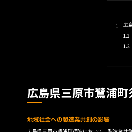
広
広島県三原市鷺浦町
地
地域社会への製造業共創の影響
広島県三原市鷺浦町須波において、製造業共