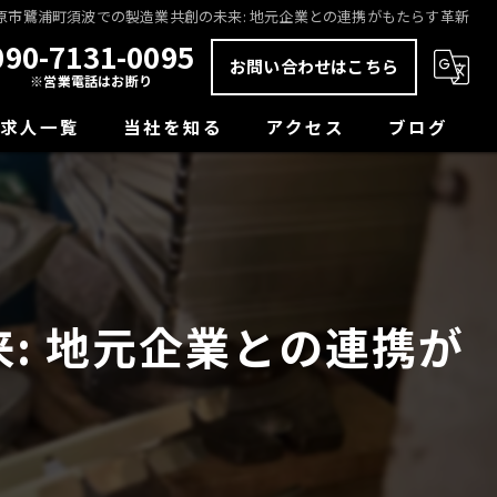
原市鷺浦町須波での製造業共創の未来: 地元企業との連携がもたらす革新
090-7131-0095
お問い合わせはこちら
※営業電話はお断り
求人一覧
当社を知る
アクセス
ブログ
未経験
コラム
正社員
経験者
: 地元企業との連携が
学歴不問
転職