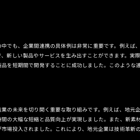
来を切り開く広島県三原市鷺浦町須波の製造業共創の挑戦
未来を見据えた製造業共創のビジョン
新しい市場の開拓と製品展開
長期的成長を目指す共創プロジェクト
の中でも、企業間連携の具体例は非常に重要です。例えば
未来の技術トレンドとその活用法
で、新しい製品やサービスを生み出すことができます。実
地元企業の挑戦とその成功要因
製品を短期間で開発することに成功しました。このような
未来に向けた地域と企業のシナジー
業の未来を切り開く重要な取り組みです。例えば、地元企
時間の大幅な短縮と品質向上が実現しました。また、新素
が市場投入されました。これにより、地元企業は技術革新