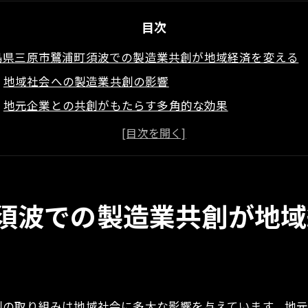
目次
島県三原市鷺浦町須波での製造業共創が地域経済を変える
地域社会への製造業共創の影響
地元企業との共創がもたらす多角的な効果
製造業共創による地域雇用への貢献
社会的インフラとしての製造業共創の重要性
地域経済の活性化に向けた製造業共創の役割
製造業共創がもたらす地域ブランドの向上
須波での製造業共創が地域
元企業が連携する広島県三原市鷺浦町須波の製造業共創の
企業間連携の具体例とその成果
共創プロジェクトの進捗と成功事例
地元企業の連携による技術革新
創の取り組みは地域社会に多大な影響を与えています。地