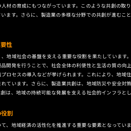
つ人材の育成にもつながっています。このような共創の取
技術革新がもたらす製造過程の変化
ています。さらに、製造業の多様な分野での共創が進むこ
テクノロジーと人材のシナジー効果
製造業共創におけるデジタルトランスフォーメーション
最新技術と地域資源の融合
重要性
造業共創が広がる広島県三原市鷺浦町須波の成功事例
く、地域社会の基盤を支える重要な役割を果たしています
成功事例1: 地元企業の技術コラボレーション
製品開発を行うことで、社会全体の利便性と生活の質の向
成功事例2: 若手の発明による新製品開発
造プロセスの導入などが挙げられます。これにより、地域
成功事例3: 共創プロジェクトの市場展開
まれています。さらに、製造業共創は、地域防災や安全対
成功事例4: 地域資源を活用した製品イノベーション
共創は、地域の持続可能な発展を支える社会的インフラと
成功事例5: 製造業共創による地域ブランド化
成功事例6: 地元企業のグローバル展開
の役割
域の強みを生かす広島県三原市鷺浦町須波の製造業共創
いて、地域経済の活性化を推進する重要な要素となってい
地域資源の特性とその活用法