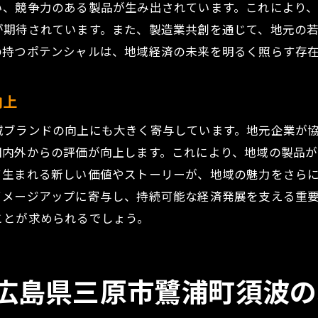
い、競争力のある製品が生み出されています。これにより
地元の伝統技術と最新技術の融合
が期待されています。また、製造業共創を通じて、地元の
地域の産業文化を取り入れた製品開発
の持つポテンシャルは、地域経済の未来を明るく照らす存
地域特有の素材を活かした製造業共創
地元市場のニーズに応える製品戦略
向上
地域の強みを活かしたマーケティング戦略
域ブランドの向上にも大きく寄与しています。地元企業が
島県三原市鷺浦町須波の製造業共創で競争力を高める方法
国内外からの評価が向上します。これにより、地域の製品
製造業共創による競争力強化のポイント
て生まれる新しい価値やストーリーが、地域の魅力をさら
イメージアップに寄与し、持続可能な経済発展を支える重
効果的なパートナーシップの構築
ことが求められるでしょう。
市場分析と製品開発の連携
競争力を高めるための技術投資戦略
地域内外のネットワークを活かした競争力強化
広島県三原市鷺浦町須波の
共創による持続可能な競争優位の確立